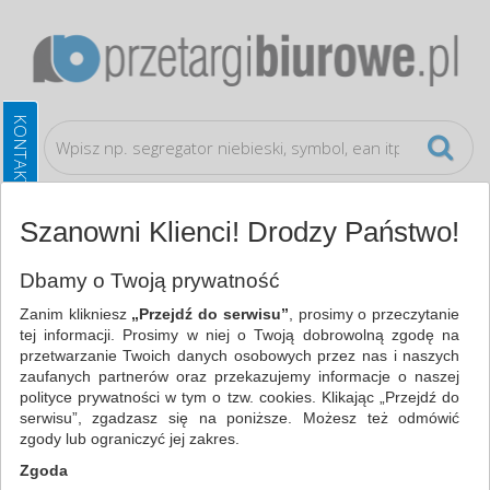
Szanowni Klienci! Drodzy Państwo!
Galanteria papiernicza
Kalki
Dbamy o Twoją prywatność
Zanim klikniesz
„Przejdź do serwisu”
, prosimy o przeczytanie
WSZYSTKIE KATEGORIE
tej informacji. Prosimy w niej o Twoją dobrowolną zgodę na
przetwarzanie Twoich danych osobowych przez nas i naszych
zaufanych partnerów oraz przekazujemy informacje o naszej
NAJCHĘTNIEJ WYBIERANE
polityce prywatności w tym o tzw. cookies. Klikając „Przejdź do
serwisu”, zgadzasz się na poniższe. Możesz też odmówić
FILTRY
WIĘCEJ
zgody lub ograniczyć jej zakres.
Zgoda
Zakres cenowy