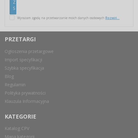
Wyrażam zgodę na przetwarzanie moich danych osobowych
Rozwiń...
PRZETARGI
Ogłoszenia przetargowe
Import specyfikacji
Szybka specyfikacja
Blog
Regulamin
Polityka prywatności
Klauzula Informacyjna
KATEGORIE
Katalog CPV
Mapa kategorii