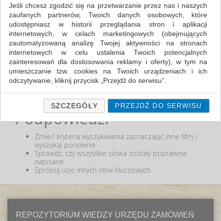
Jeśli chcesz zgodzić się na przetwarzanie przez nas i naszych
zaufanych partnerów, Twoich danych osobowych, które
MIN:
udostępniasz w historii przeglądania stron i aplikacji
MAX:
internetowych, w celach marketingowych (obejmujących
zautomatyzowaną analizę Twojej aktywności na stronach
ODZNACZ
internetowych w celu ustalenia Twoich potencjalnych
zainteresowań dla dostosowania reklamy i oferty), w tym na
umieszczanie tzw. cookies na Twoich urządzeniach i ich
odczytywanie, kliknij przycisk „Przejdź do serwisu”.
Nie odnaleziono produktów wg przyjętych kryteriów
lub podana fraza "" nie została odnaleziona.
Jeśli nie chcesz wyrazić zgody lub ograniczyć jej zakres, kliknij
„Szczegóły”, gdzie znajdziesz wszelkie informacje o tym jak to
SZCZEGÓŁY
PRZEJDŹ DO SERWISU
Podpowiedzi
zrobić . Te same informacje znajdziesz także na podstronie z
naszą polityką prywatności obowiązującą od 25 maja 2018.
Zmień kryteria wyszukiwania zaznaczając inne filtry i
W przypadku użytkowników zalogowanych, ważna jest Państwa
wyszukaj ponownie
wcześniejsza zgoda której udzieliliście podczas zakładania
Sprawdź, czy wszystkie słowa zostały poprawnie
konta. Każda Państwa zgoda jest dobrowolna i można ją w
napisane.
dowolnym momencie wycofać.
Spróbuj użyć innych słów kluczowych.
Polityka prywatności (rozwiń)
Klauzula Informacyjna (rozwiń)
Lista Zaufanych Partnerów (rozwiń)
REPOZYTORIUM WIEDZY URZĘDU ZAMÓWIEŃ