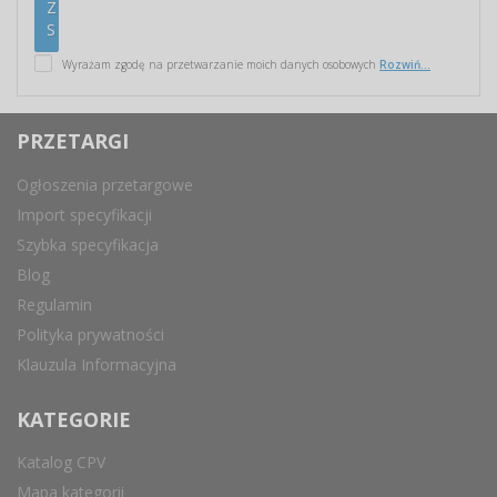
Wyrażam zgodę na przetwarzanie moich danych osobowych
Rozwiń...
PRZETARGI
Ogłoszenia przetargowe
Import specyfikacji
Szybka specyfikacja
Blog
Regulamin
Polityka prywatności
Klauzula Informacyjna
KATEGORIE
Katalog CPV
Mapa kategorii