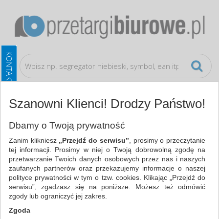
Szanowni Klienci! Drodzy Państwo!
Galanteria papiernicza
Notatniki
Dbamy o Twoją prywatność
Zanim klikniesz
„Przejdź do serwisu”
, prosimy o przeczytanie
WSZYSTKIE KATEGORIE
tej informacji. Prosimy w niej o Twoją dobrowolną zgodę na
przetwarzanie Twoich danych osobowych przez nas i naszych
zaufanych partnerów oraz przekazujemy informacje o naszej
NAJCHĘTNIEJ WYBIERANE
polityce prywatności w tym o tzw. cookies. Klikając „Przejdź do
serwisu”, zgadzasz się na poniższe. Możesz też odmówić
FILTRY
WIĘCEJ
zgody lub ograniczyć jej zakres.
Zgoda
Zakres cenowy