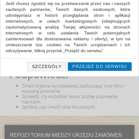
Jeśli chcesz zgodzić się na przetwarzanie przez nas i naszych
zaufanych partnerów, Twoich danych osobowych, które
MIN:
udostępniasz w historii przeglądania stron i aplikacji
MAX:
internetowych, w celach marketingowych (obejmujących
zautomatyzowaną analizę Twojej aktywności na stronach
ODZNACZ
internetowych w celu ustalenia Twoich potencjalnych
zainteresowań dla dostosowania reklamy i oferty), w tym na
umieszczanie tzw. cookies na Twoich urządzeniach i ich
odczytywanie, kliknij przycisk „Przejdź do serwisu”.
Nie odnaleziono produktów wg przyjętych kryteriów
lub podana fraza "" nie została odnaleziona.
Jeśli nie chcesz wyrazić zgody lub ograniczyć jej zakres, kliknij
„Szczegóły”, gdzie znajdziesz wszelkie informacje o tym jak to
SZCZEGÓŁY
PRZEJDŹ DO SERWISU
Podpowiedzi
zrobić . Te same informacje znajdziesz także na podstronie z
naszą polityką prywatności obowiązującą od 25 maja 2018.
Zmień kryteria wyszukiwania zaznaczając inne filtry i
W przypadku użytkowników zalogowanych, ważna jest Państwa
wyszukaj ponownie
wcześniejsza zgoda której udzieliliście podczas zakładania
Sprawdź, czy wszystkie słowa zostały poprawnie
konta. Każda Państwa zgoda jest dobrowolna i można ją w
napisane.
dowolnym momencie wycofać.
Spróbuj użyć innych słów kluczowych.
Polityka prywatności (rozwiń)
Klauzula Informacyjna (rozwiń)
Lista Zaufanych Partnerów (rozwiń)
REPOZYTORIUM WIEDZY URZĘDU ZAMÓWIEŃ