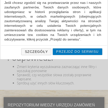
Jeśli chcesz zgodzić się na przetwarzanie przez nas i naszych
zaufanych partnerów, Twoich danych osobowych, które
MIN:
udostępniasz w historii przeglądania stron i aplikacji
MAX:
internetowych, w celach marketingowych (obejmujących
zautomatyzowaną analizę Twojej aktywności na stronach
ODZNACZ
internetowych w celu ustalenia Twoich potencjalnych
zainteresowań dla dostosowania reklamy i oferty), w tym na
umieszczanie tzw. cookies na Twoich urządzeniach i ich
odczytywanie, kliknij przycisk „Przejdź do serwisu”.
Nie odnaleziono produktów wg przyjętych kryteriów
lub podana fraza "" nie została odnaleziona.
Jeśli nie chcesz wyrazić zgody lub ograniczyć jej zakres, kliknij
„Szczegóły”, gdzie znajdziesz wszelkie informacje o tym jak to
SZCZEGÓŁY
PRZEJDŹ DO SERWISU
Podpowiedzi
zrobić . Te same informacje znajdziesz także na podstronie z
naszą polityką prywatności obowiązującą od 25 maja 2018.
Zmień kryteria wyszukiwania zaznaczając inne filtry i
W przypadku użytkowników zalogowanych, ważna jest Państwa
wyszukaj ponownie
wcześniejsza zgoda której udzieliliście podczas zakładania
Sprawdź, czy wszystkie słowa zostały poprawnie
konta. Każda Państwa zgoda jest dobrowolna i można ją w
napisane.
dowolnym momencie wycofać.
Spróbuj użyć innych słów kluczowych.
Polityka prywatności (rozwiń)
Klauzula Informacyjna (rozwiń)
Lista Zaufanych Partnerów (rozwiń)
REPOZYTORIUM WIEDZY URZĘDU ZAMÓWIEŃ