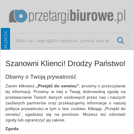
Szanowni Klienci! Drodzy Państwo!
Bezpieczeństwo, higiena, wysyłka
Dbamy o Twoją prywatność
Zanim klikniesz
„Przejdź do serwisu”
, prosimy o przeczytanie
WSZYSTKIE KATEGORIE
tej informacji. Prosimy w niej o Twoją dobrowolną zgodę na
przetwarzanie Twoich danych osobowych przez nas i naszych
zaufanych partnerów oraz przekazujemy informacje o naszej
NAJCHĘTNIEJ WYBIERANE
polityce prywatności w tym o tzw. cookies. Klikając „Przejdź do
serwisu”, zgadzasz się na poniższe. Możesz też odmówić
FILTRY
WIĘCEJ
zgody lub ograniczyć jej zakres.
Zgoda
Zakres cenowy