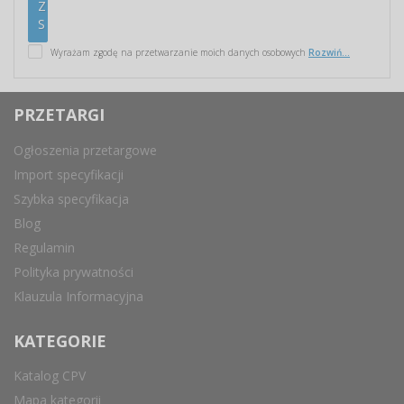
Wyrażam zgodę na przetwarzanie moich danych osobowych
Rozwiń...
PRZETARGI
Ogłoszenia przetargowe
Import specyfikacji
Szybka specyfikacja
Blog
Regulamin
Polityka prywatności
Klauzula Informacyjna
KATEGORIE
Katalog CPV
Mapa kategorii