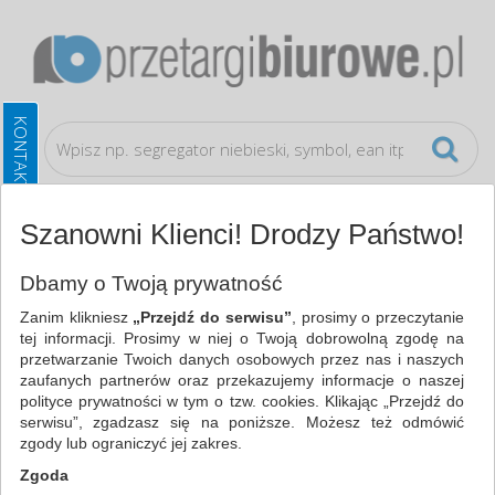
Szanowni Klienci! Drodzy Państwo!
Bezpieczeństwo, higiena, wysyłka
Dezynfekcja i
Dbamy o Twoją prywatność
dozowniki
Zanim klikniesz
„Przejdź do serwisu”
, prosimy o przeczytanie
tej informacji. Prosimy w niej o Twoją dobrowolną zgodę na
WSZYSTKIE KATEGORIE
przetwarzanie Twoich danych osobowych przez nas i naszych
zaufanych partnerów oraz przekazujemy informacje o naszej
polityce prywatności w tym o tzw. cookies. Klikając „Przejdź do
NAJCHĘTNIEJ WYBIERANE
serwisu”, zgadzasz się na poniższe. Możesz też odmówić
zgody lub ograniczyć jej zakres.
FILTRY
WIĘCEJ
Zgoda