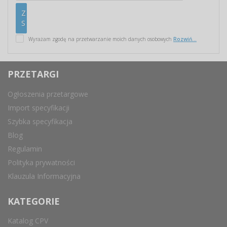
Wyrażam zgodę na przetwarzanie moich danych osobowych
Rozwiń...
PRZETARGI
Ogłoszenia przetargowe
Import specyfikacji
Szybka specyfikacja
Blog
Regulamin
Polityka prywatności
Klauzula Informacyjna
KATEGORIE
Katalog CPV