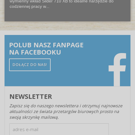
wymienny wkład Slider 710 XB to idealne narzędzie do
codziennej pracy w...
POLUB NASZ FANPAGE
NA FACEBOOKU
DOŁĄCZ DO NAS!
NEWSLETTER
Zapisz się do naszego newslettera i otrzymuj najnowsze
aktualności ze świata przetargów biurowych prosto na
swoją skrzynkę mailową.