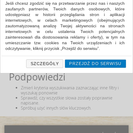
Zakres cenowy
Jeśli chcesz zgodzić się na przetwarzanie przez nas i naszych
zaufanych partnerów, Twoich danych osobowych, które
udostępniasz w historii przeglądania stron i aplikacji
MIN:
internetowych, w celach marketingowych (obejmujących
MAX:
zautomatyzowaną analizę Twojej aktywności na stronach
internetowych w celu ustalenia Twoich potencjalnych
ODZNACZ
zainteresowań dla dostosowania reklamy i oferty), w tym na
umieszczanie tzw. cookies na Twoich urządzeniach i ich
odczytywanie, kliknij przycisk „Przejdź do serwisu”.
Jeśli nie chcesz wyrazić zgody lub ograniczyć jej zakres, kliknij
Nie odnaleziono produktów wg przyjętych kryteriów
lub podana fraza "" nie została odnaleziona.
„Szczegóły”, gdzie znajdziesz wszelkie informacje o tym jak to
SZCZEGÓŁY
PRZEJDŹ DO SERWISU
zrobić . Te same informacje znajdziesz także na podstronie z
Podpowiedzi
naszą polityką prywatności obowiązującą od 25 maja 2018.
W przypadku użytkowników zalogowanych, ważna jest Państwa
Zmień kryteria wyszukiwania zaznaczając inne filtry i
wcześniejsza zgoda której udzieliliście podczas zakładania
wyszukaj ponownie
konta. Każda Państwa zgoda jest dobrowolna i można ją w
Sprawdź, czy wszystkie słowa zostały poprawnie
dowolnym momencie wycofać.
napisane.
Spróbuj użyć innych słów kluczowych.
Polityka prywatności (rozwiń)
Klauzula Informacyjna (rozwiń)
Lista Zaufanych Partnerów (rozwiń)