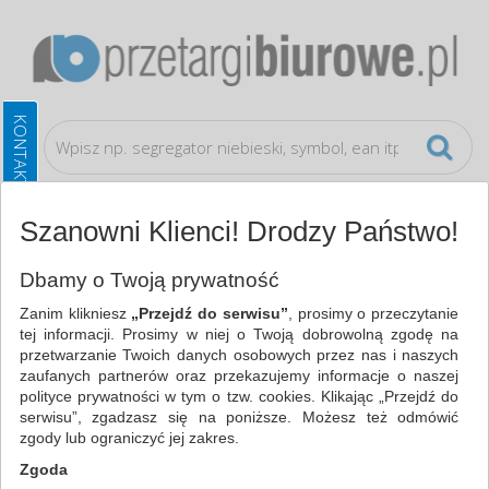
Szanowni Klienci! Drodzy Państwo!
Bezpieczeństwo, higiena, wysyłka
Ręczniki
Dbamy o Twoją prywatność
papierowe i dozowniki
Zanim klikniesz
„Przejdź do serwisu”
, prosimy o przeczytanie
tej informacji. Prosimy w niej o Twoją dobrowolną zgodę na
WSZYSTKIE KATEGORIE
przetwarzanie Twoich danych osobowych przez nas i naszych
zaufanych partnerów oraz przekazujemy informacje o naszej
polityce prywatności w tym o tzw. cookies. Klikając „Przejdź do
NAJCHĘTNIEJ WYBIERANE
serwisu”, zgadzasz się na poniższe. Możesz też odmówić
zgody lub ograniczyć jej zakres.
FILTRY
WIĘCEJ
Zgoda