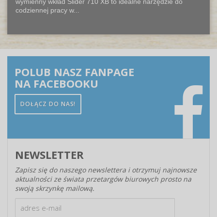
wymienny wkład Slider 710 XB to idealne narzędzie do
codziennej pracy w...
POLUB NASZ FANPAGE
NA FACEBOOKU
DOŁĄCZ DO NAS!
NEWSLETTER
Zapisz się do naszego newslettera i otrzymuj najnowsze
aktualności ze świata przetargów biurowych prosto na
swoją skrzynkę mailową.