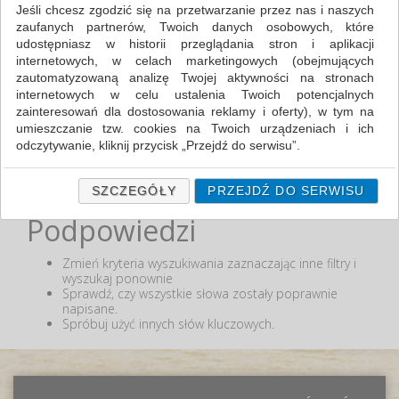
Zakres cenowy
Jeśli chcesz zgodzić się na przetwarzanie przez nas i naszych
zaufanych partnerów, Twoich danych osobowych, które
udostępniasz w historii przeglądania stron i aplikacji
MIN:
internetowych, w celach marketingowych (obejmujących
MAX:
zautomatyzowaną analizę Twojej aktywności na stronach
internetowych w celu ustalenia Twoich potencjalnych
ODZNACZ
zainteresowań dla dostosowania reklamy i oferty), w tym na
umieszczanie tzw. cookies na Twoich urządzeniach i ich
odczytywanie, kliknij przycisk „Przejdź do serwisu”.
Jeśli nie chcesz wyrazić zgody lub ograniczyć jej zakres, kliknij
Nie odnaleziono produktów wg przyjętych kryteriów
lub podana fraza "" nie została odnaleziona.
„Szczegóły”, gdzie znajdziesz wszelkie informacje o tym jak to
SZCZEGÓŁY
PRZEJDŹ DO SERWISU
zrobić . Te same informacje znajdziesz także na podstronie z
Podpowiedzi
naszą polityką prywatności obowiązującą od 25 maja 2018.
W przypadku użytkowników zalogowanych, ważna jest Państwa
Zmień kryteria wyszukiwania zaznaczając inne filtry i
wcześniejsza zgoda której udzieliliście podczas zakładania
wyszukaj ponownie
konta. Każda Państwa zgoda jest dobrowolna i można ją w
Sprawdź, czy wszystkie słowa zostały poprawnie
dowolnym momencie wycofać.
napisane.
Spróbuj użyć innych słów kluczowych.
Polityka prywatności (rozwiń)
Klauzula Informacyjna (rozwiń)
Lista Zaufanych Partnerów (rozwiń)