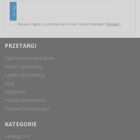
Wyrażam zgodę na przetwarzanie moich danych osobowych
Rozwiń...
PRZETARGI
Ogłoszenia przetargowe
Import specyfikacji
Szybka specyfikacja
Blog
Regulamin
Polityka prywatności
Klauzula Informacyjna
KATEGORIE
Katalog CPV