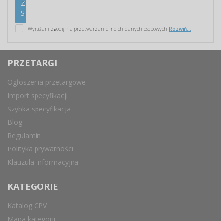
Wyrażam zgodę na przetwarzanie moich danych osobowych
Rozwiń...
PRZETARGI
Ogłoszenia przetargowe
Import specyfikacji
Szybka specyfikacja
Blog
Regulamin
Polityka prywatności
Klauzula Informacyjna
KATEGORIE
Katalog CPV
Mapa kategorii