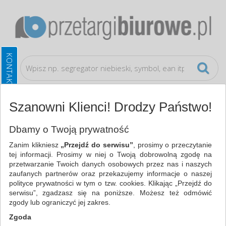
Szanowni Klienci! Drodzy Państwo!
Bezpieczeństwo, higiena, wysyłka
Worki
Dbamy o Twoją prywatność
Zanim klikniesz
„Przejdź do serwisu”
, prosimy o przeczytanie
WSZYSTKIE KATEGORIE
tej informacji. Prosimy w niej o Twoją dobrowolną zgodę na
przetwarzanie Twoich danych osobowych przez nas i naszych
zaufanych partnerów oraz przekazujemy informacje o naszej
NAJCHĘTNIEJ WYBIERANE
polityce prywatności w tym o tzw. cookies. Klikając „Przejdź do
serwisu”, zgadzasz się na poniższe. Możesz też odmówić
FILTRY
WIĘCEJ
zgody lub ograniczyć jej zakres.
Zgoda
Zakres cenowy