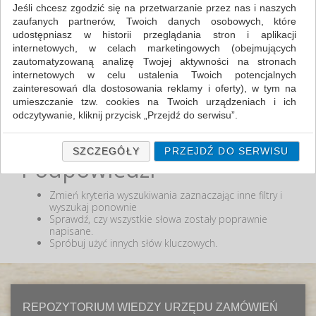
Jeśli chcesz zgodzić się na przetwarzanie przez nas i naszych
zaufanych partnerów, Twoich danych osobowych, które
MIN:
udostępniasz w historii przeglądania stron i aplikacji
MAX:
internetowych, w celach marketingowych (obejmujących
zautomatyzowaną analizę Twojej aktywności na stronach
ODZNACZ
internetowych w celu ustalenia Twoich potencjalnych
zainteresowań dla dostosowania reklamy i oferty), w tym na
umieszczanie tzw. cookies na Twoich urządzeniach i ich
odczytywanie, kliknij przycisk „Przejdź do serwisu”.
Nie odnaleziono produktów wg przyjętych kryteriów
lub podana fraza "" nie została odnaleziona.
Jeśli nie chcesz wyrazić zgody lub ograniczyć jej zakres, kliknij
„Szczegóły”, gdzie znajdziesz wszelkie informacje o tym jak to
SZCZEGÓŁY
PRZEJDŹ DO SERWISU
Podpowiedzi
zrobić . Te same informacje znajdziesz także na podstronie z
naszą polityką prywatności obowiązującą od 25 maja 2018.
Zmień kryteria wyszukiwania zaznaczając inne filtry i
W przypadku użytkowników zalogowanych, ważna jest Państwa
wyszukaj ponownie
wcześniejsza zgoda której udzieliliście podczas zakładania
Sprawdź, czy wszystkie słowa zostały poprawnie
konta. Każda Państwa zgoda jest dobrowolna i można ją w
napisane.
dowolnym momencie wycofać.
Spróbuj użyć innych słów kluczowych.
Polityka prywatności (rozwiń)
Klauzula Informacyjna (rozwiń)
Lista Zaufanych Partnerów (rozwiń)
REPOZYTORIUM WIEDZY URZĘDU ZAMÓWIEŃ