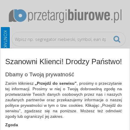
Szanowni Klienci! Drodzy Państwo!
Galanteria biurowa
Dbamy o Twoją prywatność
Zanim klikniesz
„Przejdź do serwisu”
, prosimy o przeczytanie
WSZYSTKIE KATEGORIE
tej informacji. Prosimy w niej o Twoją dobrowolną zgodę na
przetwarzanie Twoich danych osobowych przez nas i naszych
zaufanych partnerów oraz przekazujemy informacje o naszej
NAJCHĘTNIEJ WYBIERANE
polityce prywatności w tym o tzw. cookies. Klikając „Przejdź do
serwisu”, zgadzasz się na poniższe. Możesz też odmówić
FILTRY
WIĘCEJ
zgody lub ograniczyć jej zakres.
Zgoda
Zakres cenowy