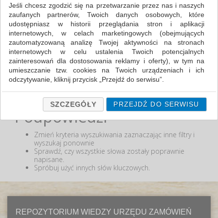
Jeśli chcesz zgodzić się na przetwarzanie przez nas i naszych
zaufanych partnerów, Twoich danych osobowych, które
MIN:
udostępniasz w historii przeglądania stron i aplikacji
MAX:
internetowych, w celach marketingowych (obejmujących
zautomatyzowaną analizę Twojej aktywności na stronach
ODZNACZ
internetowych w celu ustalenia Twoich potencjalnych
zainteresowań dla dostosowania reklamy i oferty), w tym na
umieszczanie tzw. cookies na Twoich urządzeniach i ich
odczytywanie, kliknij przycisk „Przejdź do serwisu”.
Nie odnaleziono produktów wg przyjętych kryteriów
lub podana fraza "" nie została odnaleziona.
Jeśli nie chcesz wyrazić zgody lub ograniczyć jej zakres, kliknij
„Szczegóły”, gdzie znajdziesz wszelkie informacje o tym jak to
SZCZEGÓŁY
PRZEJDŹ DO SERWISU
Podpowiedzi
zrobić . Te same informacje znajdziesz także na podstronie z
naszą polityką prywatności obowiązującą od 25 maja 2018.
Zmień kryteria wyszukiwania zaznaczając inne filtry i
W przypadku użytkowników zalogowanych, ważna jest Państwa
wyszukaj ponownie
wcześniejsza zgoda której udzieliliście podczas zakładania
Sprawdź, czy wszystkie słowa zostały poprawnie
konta. Każda Państwa zgoda jest dobrowolna i można ją w
napisane.
dowolnym momencie wycofać.
Spróbuj użyć innych słów kluczowych.
Polityka prywatności (rozwiń)
Klauzula Informacyjna (rozwiń)
Lista Zaufanych Partnerów (rozwiń)
REPOZYTORIUM WIEDZY URZĘDU ZAMÓWIEŃ