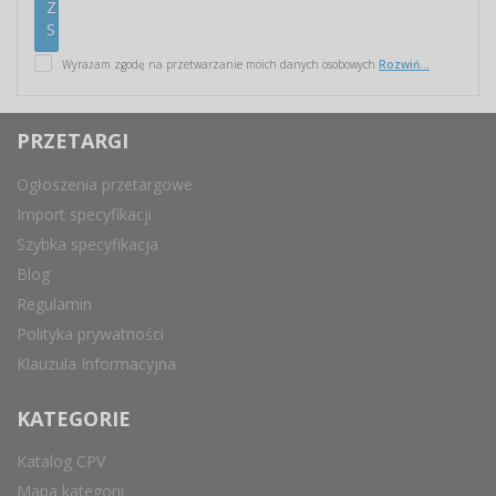
Wyrażam zgodę na przetwarzanie moich danych osobowych
Rozwiń...
PRZETARGI
Ogłoszenia przetargowe
Import specyfikacji
Szybka specyfikacja
Blog
Regulamin
Polityka prywatności
Klauzula Informacyjna
KATEGORIE
Katalog CPV
Mapa kategorii