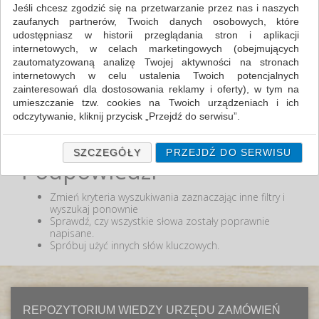
Jeśli chcesz zgodzić się na przetwarzanie przez nas i naszych
zaufanych partnerów, Twoich danych osobowych, które
MIN:
udostępniasz w historii przeglądania stron i aplikacji
MAX:
internetowych, w celach marketingowych (obejmujących
zautomatyzowaną analizę Twojej aktywności na stronach
ODZNACZ
internetowych w celu ustalenia Twoich potencjalnych
zainteresowań dla dostosowania reklamy i oferty), w tym na
umieszczanie tzw. cookies na Twoich urządzeniach i ich
odczytywanie, kliknij przycisk „Przejdź do serwisu”.
Nie odnaleziono produktów wg przyjętych kryteriów
lub podana fraza "" nie została odnaleziona.
Jeśli nie chcesz wyrazić zgody lub ograniczyć jej zakres, kliknij
„Szczegóły”, gdzie znajdziesz wszelkie informacje o tym jak to
SZCZEGÓŁY
PRZEJDŹ DO SERWISU
Podpowiedzi
zrobić . Te same informacje znajdziesz także na podstronie z
naszą polityką prywatności obowiązującą od 25 maja 2018.
Zmień kryteria wyszukiwania zaznaczając inne filtry i
W przypadku użytkowników zalogowanych, ważna jest Państwa
wyszukaj ponownie
wcześniejsza zgoda której udzieliliście podczas zakładania
Sprawdź, czy wszystkie słowa zostały poprawnie
konta. Każda Państwa zgoda jest dobrowolna i można ją w
napisane.
dowolnym momencie wycofać.
Spróbuj użyć innych słów kluczowych.
Polityka prywatności (rozwiń)
Klauzula Informacyjna (rozwiń)
Lista Zaufanych Partnerów (rozwiń)
REPOZYTORIUM WIEDZY URZĘDU ZAMÓWIEŃ