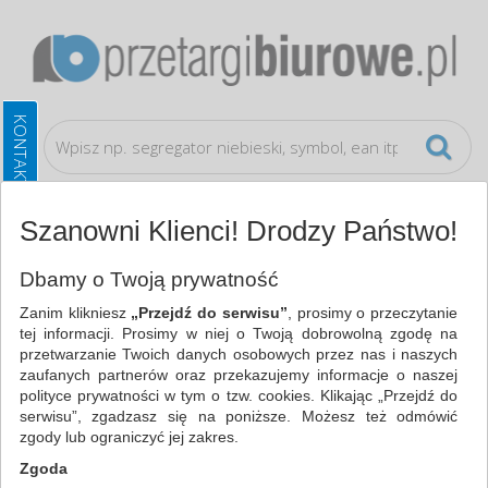
Szanowni Klienci! Drodzy Państwo!
Materiały eksploatacyjne
Taśmy do urządzeń
Dbamy o Twoją prywatność
Zanim klikniesz
„Przejdź do serwisu”
, prosimy o przeczytanie
WSZYSTKIE KATEGORIE
tej informacji. Prosimy w niej o Twoją dobrowolną zgodę na
przetwarzanie Twoich danych osobowych przez nas i naszych
zaufanych partnerów oraz przekazujemy informacje o naszej
NAJCHĘTNIEJ WYBIERANE
polityce prywatności w tym o tzw. cookies. Klikając „Przejdź do
serwisu”, zgadzasz się na poniższe. Możesz też odmówić
FILTRY
WIĘCEJ
zgody lub ograniczyć jej zakres.
Zgoda
Zakres cenowy