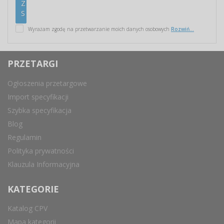
Wyrażam zgodę na przetwarzanie moich danych osobowych
Rozwiń...
PRZETARGI
Ogłoszenia przetargowe
Import specyfikacji
Szybka specyfikacja
Blog
Regulamin
Polityka prywatności
Klauzula Informacyjna
KATEGORIE
Katalog CPV
Mapa kategorii