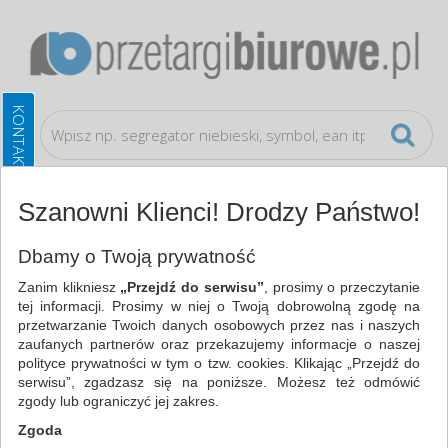
Szanowni Klienci! Drodzy Państwo!
Ochrona indywidualna
Scyzoryki
Dbamy o Twoją prywatność
Zanim klikniesz
„Przejdź do serwisu”
, prosimy o przeczytanie
WSZYSTKIE KATEGORIE
tej informacji. Prosimy w niej o Twoją dobrowolną zgodę na
przetwarzanie Twoich danych osobowych przez nas i naszych
zaufanych partnerów oraz przekazujemy informacje o naszej
NAJCHĘTNIEJ WYBIERANE
polityce prywatności w tym o tzw. cookies. Klikając „Przejdź do
serwisu”, zgadzasz się na poniższe. Możesz też odmówić
FILTRY
WIĘCEJ
zgody lub ograniczyć jej zakres.
Zgoda
Zakres cenowy