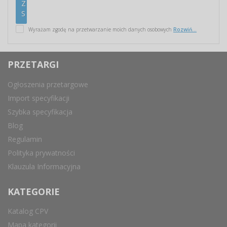
Wyrażam zgodę na przetwarzanie moich danych osobowych
Rozwiń...
PRZETARGI
Ogłoszenia przetargowe
Import specyfikacji
Szybka specyfikacja
Blog
Regulamin
Polityka prywatności
Klauzula Informacyjna
KATEGORIE
Katalog CPV
Mapa kategorii