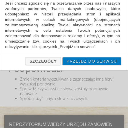
Jeśli chcesz zgodzić się na przetwarzanie przez nas i naszych
zaufanych partnerów, Twoich danych osobowych, które
MIN:
udostępniasz w historii przeglądania stron i aplikacji
MAX:
internetowych, w celach marketingowych (obejmujących
zautomatyzowaną analizę Twojej aktywności na stronach
ODZNACZ
internetowych w celu ustalenia Twoich potencjalnych
zainteresowań dla dostosowania reklamy i oferty), w tym na
umieszczanie tzw. cookies na Twoich urządzeniach i ich
odczytywanie, kliknij przycisk „Przejdź do serwisu”.
Nie odnaleziono produktów wg przyjętych kryteriów
lub podana fraza "" nie została odnaleziona.
Jeśli nie chcesz wyrazić zgody lub ograniczyć jej zakres, kliknij
„Szczegóły”, gdzie znajdziesz wszelkie informacje o tym jak to
SZCZEGÓŁY
PRZEJDŹ DO SERWISU
Podpowiedzi
zrobić . Te same informacje znajdziesz także na podstronie z
naszą polityką prywatności obowiązującą od 25 maja 2018.
Zmień kryteria wyszukiwania zaznaczając inne filtry i
W przypadku użytkowników zalogowanych, ważna jest Państwa
wyszukaj ponownie
wcześniejsza zgoda której udzieliliście podczas zakładania
Sprawdź, czy wszystkie słowa zostały poprawnie
konta. Każda Państwa zgoda jest dobrowolna i można ją w
napisane.
dowolnym momencie wycofać.
Spróbuj użyć innych słów kluczowych.
Polityka prywatności (rozwiń)
Klauzula Informacyjna (rozwiń)
Lista Zaufanych Partnerów (rozwiń)
REPOZYTORIUM WIEDZY URZĘDU ZAMÓWIEŃ