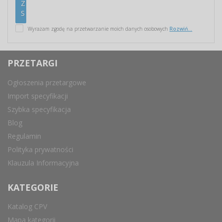
Wyrażam zgodę na przetwarzanie moich danych osobowych
Rozwiń...
PRZETARGI
Ogłoszenia przetargowe
Import specyfikacji
Szybka specyfikacja
Blog
Regulamin
Polityka prywatności
Klauzula Informacyjna
KATEGORIE
Katalog CPV
Mapa kategorii