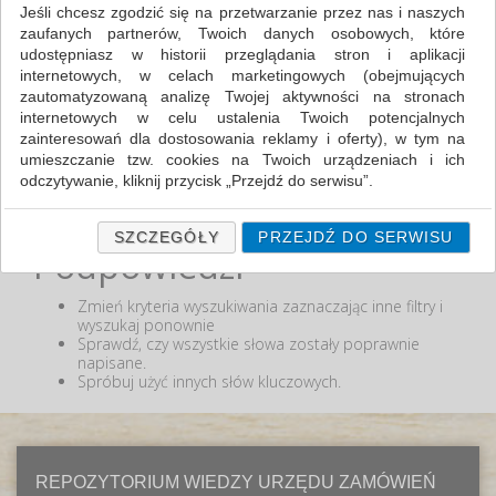
Jeśli chcesz zgodzić się na przetwarzanie przez nas i naszych
zaufanych partnerów, Twoich danych osobowych, które
MIN:
udostępniasz w historii przeglądania stron i aplikacji
MAX:
internetowych, w celach marketingowych (obejmujących
zautomatyzowaną analizę Twojej aktywności na stronach
ODZNACZ
internetowych w celu ustalenia Twoich potencjalnych
zainteresowań dla dostosowania reklamy i oferty), w tym na
umieszczanie tzw. cookies na Twoich urządzeniach i ich
odczytywanie, kliknij przycisk „Przejdź do serwisu”.
Nie odnaleziono produktów wg przyjętych kryteriów
lub podana fraza "" nie została odnaleziona.
Jeśli nie chcesz wyrazić zgody lub ograniczyć jej zakres, kliknij
„Szczegóły”, gdzie znajdziesz wszelkie informacje o tym jak to
SZCZEGÓŁY
PRZEJDŹ DO SERWISU
Podpowiedzi
zrobić . Te same informacje znajdziesz także na podstronie z
naszą polityką prywatności obowiązującą od 25 maja 2018.
Zmień kryteria wyszukiwania zaznaczając inne filtry i
W przypadku użytkowników zalogowanych, ważna jest Państwa
wyszukaj ponownie
wcześniejsza zgoda której udzieliliście podczas zakładania
Sprawdź, czy wszystkie słowa zostały poprawnie
konta. Każda Państwa zgoda jest dobrowolna i można ją w
napisane.
dowolnym momencie wycofać.
Spróbuj użyć innych słów kluczowych.
Polityka prywatności (rozwiń)
Klauzula Informacyjna (rozwiń)
Lista Zaufanych Partnerów (rozwiń)
REPOZYTORIUM WIEDZY URZĘDU ZAMÓWIEŃ