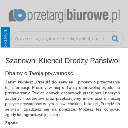
Szanowni Klienci! Drodzy Państwo!
Ochrona indywidualna
Zatyczki
Dbamy o Twoją prywatność
Zanim klikniesz
„Przejdź do serwisu”
, prosimy o przeczytanie
WSZYSTKIE KATEGORIE
tej informacji. Prosimy w niej o Twoją dobrowolną zgodę na
przetwarzanie Twoich danych osobowych przez nas i naszych
zaufanych partnerów oraz przekazujemy informacje o naszej
NAJCHĘTNIEJ WYBIERANE
polityce prywatności w tym o tzw. cookies. Klikając „Przejdź do
serwisu”, zgadzasz się na poniższe. Możesz też odmówić
FILTRY
WIĘCEJ
zgody lub ograniczyć jej zakres.
Zgoda
Zakres cenowy