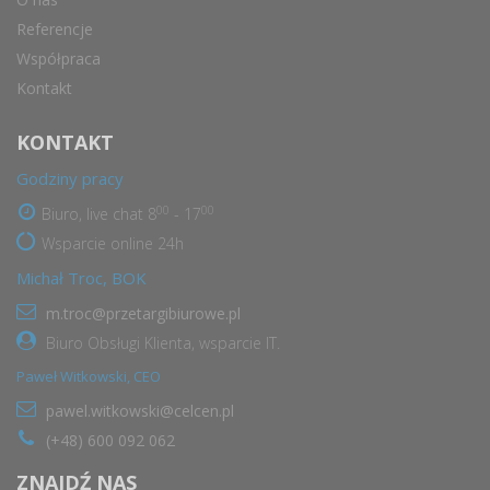
Referencje
Współpraca
Kontakt
KONTAKT
Godziny pracy
00
00
Biuro, live chat 8
- 17
Wsparcie online 24h
Michał Troc, BOK
m.troc@przetargibiurowe.pl
Biuro Obsługi Klienta, wsparcie IT.
Paweł Witkowski, CEO
pawel.witkowski@celcen.pl
(+48) 600 092 062
ZNAJDŹ NAS