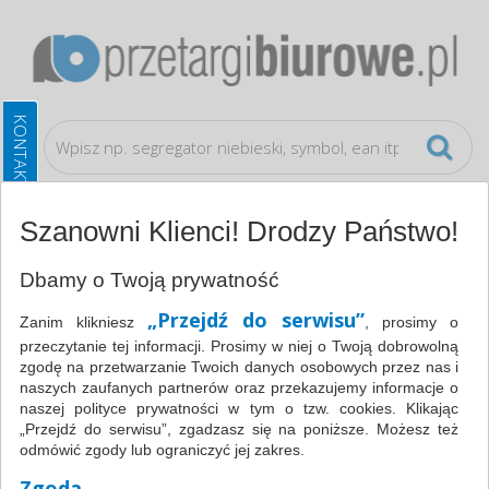
Szanowni Klienci! Drodzy Państwo!
Katalog
Papier i etykiety
Etykiety
Dbamy o Twoją prywatność
samoprzylepne
Etykiety poliestrowe , 105x148mm,
„Przejdź do serwisu”
Zanim klikniesz
, prosimy o
prostokątne, białe 20 ark., typu APLI AP1227
przeczytanie tej informacji. Prosimy w niej o Twoją dobrowolną
zgodę na przetwarzanie Twoich danych osobowych przez nas i
naszych zaufanych partnerów oraz przekazujemy informacje o
naszej polityce prywatności w tym o tzw. cookies. Klikając
„Przejdź do serwisu”, zgadzasz się na poniższe. Możesz też
odmówić zgody lub ograniczyć jej zakres.
Zgoda