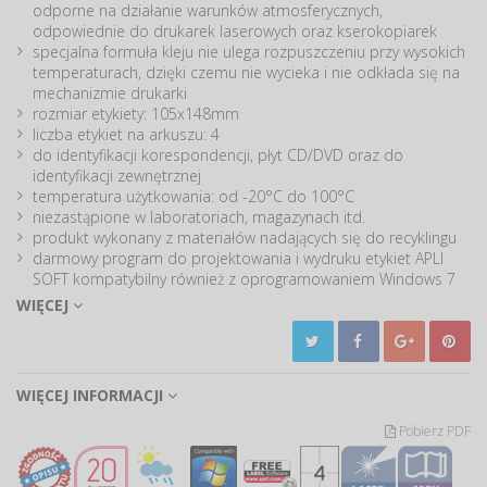
odporne na działanie warunków atmosferycznych,
odpowiednie do drukarek laserowych oraz kserokopiarek
specjalna formuła kleju nie ulega rozpuszczeniu przy wysokich
temperaturach, dzięki czemu nie wycieka i nie odkłada się na
mechanizmie drukarki
rozmiar etykiety: 105x148mm
liczba etykiet na arkuszu: 4
do identyfikacji korespondencji, płyt CD/DVD oraz do
identyfikacji zewnętrznej
temperatura użytkowania: od -20°C do 100°C
niezastąpione w laboratoriach, magazynach itd.
produkt wykonany z materiałów nadających się do recyklingu
darmowy program do projektowania i wydruku etykiet APLI
SOFT kompatybilny również z oprogramowaniem Windows 7
dostępny na stronach producenta lub pbs
WIĘCEJ
20 arkuszy w j.s.
kolor biały
WIĘCEJ INFORMACJI
Pobierz PDF