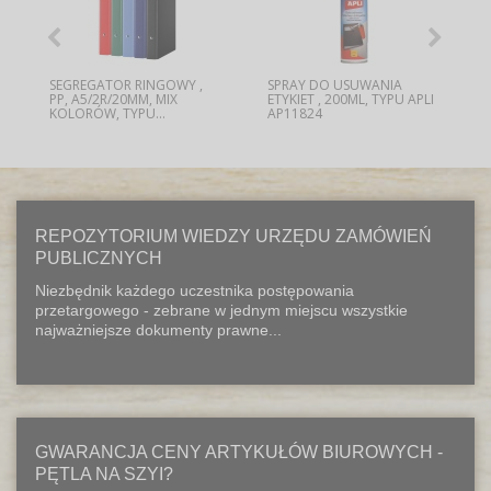
SEGREGATOR RINGOWY ,
SPRAY DO USUWANIA
PP, A5/2R/20MM, MIX
ETYKIET , 200ML, TYPU APLI
KOLORÓW, TYPU...
AP11824
REPOZYTORIUM WIEDZY URZĘDU ZAMÓWIEŃ
PUBLICZNYCH
Niezbędnik każdego uczestnika postępowania
przetargowego - zebrane w jednym miejscu wszystkie
najważniejsze dokumenty prawne...
GWARANCJA CENY ARTYKUŁÓW BIUROWYCH -
PĘTLA NA SZYI?