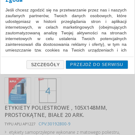
Jeśli chcesz zgodzić się na przetwarzanie przez nas i naszych
zaufanych partnerów, Twoich danych osobowych, które
udostępniasz w historii przeglądania stron i aplikacji
internetowych, w celach marketingowych (obejmujących
zautomatyzowaną analizę Twojej aktywności na stronach
internetowych w celu ustalenia Twoich potencjalnych
zainteresowań dla dostosowania reklamy i oferty), w tym na
umieszczanie tzw. cookies na Twoich urządzeniach i ich
odczytywanie, kliknij przycisk „Przejdź do serwisu”.
Jeśli nie chcesz wyrazić zgody lub ograniczyć jej zakres, kliknij
SZCZEGÓŁY
PRZEJDŹ DO SERWISU
„Szczegóły”, gdzie znajdziesz wszelkie informacje o tym jak to
zrobić . Te same informacje znajdziesz także na podstronie z
naszą polityką prywatności obowiązującą od 25 maja 2018.
W przypadku użytkowników zalogowanych, ważna jest Państwa
wcześniejsza zgoda której udzieliliście podczas zakładania
konta. Każda Państwa zgoda jest dobrowolna i można ją w
ETYKIETY POLIESTROWE , 105X148MM,
dowolnym momencie wycofać.
PROSTOKĄTNE, BIAŁE 20 ARK.
Polityka prywatności (rozwiń)
CPV:30192800-9
TYPU APLI AP1227
Klauzula Informacyjna (rozwiń)
etykiety samoprzylepne wykonane z matowego poliestru,
Lista Zaufanych Partnerów (rozwiń)