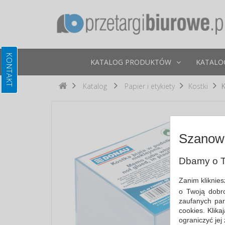
KATALOG PRODUKTÓW
KATALO
Katalog
Papier i etykiety
Kostki
K
Szanown
Dbamy o T
Zanim kliknie
o Twoją dobr
zaufanych par
cookies. Klik
ograniczyć jej