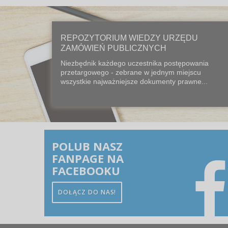
REPOZYTORIUM WIEDZY URZĘDU
ZAMÓWIEŃ PUBLICZNYCH
Niezbędnik każdego uczestnika postępowania
przetargowego - zebrane w jednym miejscu
wszystkie najważniejsze dokumenty prawne...
POLUB NASZ
FANPAGE NA
FACEBOOKU
DOŁĄCZ DO NAS!