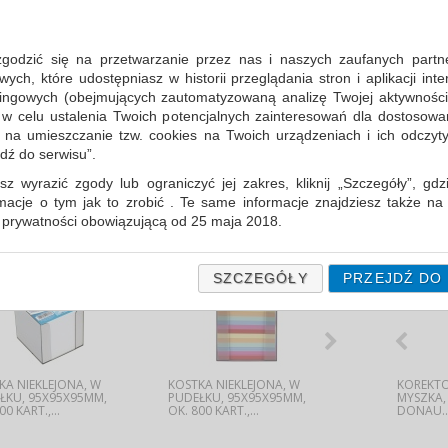
zgodzić się na przetwarzanie przez nas i naszych zaufanych partn
WIĘCEJ INFORMACJI
Po
ch, które udostępniasz w historii przeglądania stron i aplikacji int
ingowych (obejmujących zautomatyzowaną analizę Twojej aktywności
 w celu ustalenia Twoich potencjalnych zainteresowań dla dostosowa
m na umieszczanie tzw. cookies na Twoich urządzeniach i ich odczytyw
jdź do serwisu”.
sz wyrazić zgody lub ograniczyć jej zakres, kliknij „Szczegóły”, gdz
rmacje o tym jak to zrobić . Te same informacje znajdziesz także na
ą prywatności obowiązującą od 25 maja 2018.
ODUKTY ALTERNATYWNE
PRODU
użytkowników zalogowanych, ważna jest Państwa wcześniejsza z
 podczas zakładania konta. Każda Państwa zgoda jest dobrowolna 
SZCZEGÓŁY
PRZEJDŹ DO
encie wycofać.
prywatności (rozwiń)
Informacyjna (rozwiń)
fanych Partnerów (rozwiń)
KA NIEKLEJONA, W
ZSZYWKI , 24/6,
KOSTKA NIEKLEJONA, W
ZSZYWKI , 26/6,
KOSTKA NIEKL
KOREKTO
ŁKU, 95X95X95MM,
GALWANIZOWANE,
PUDEŁKU, 95X95X95MM,
GALWANIZOWANE,
PUDEŁKU, 92
MYSZKA,
00 KART.,...
1000SZT., TYPU ICO
OK. 800 KART.,...
1000SZT., TYPU ICO
MIX KOLORÓW,
DONAU..
BOXER...
BOXER...