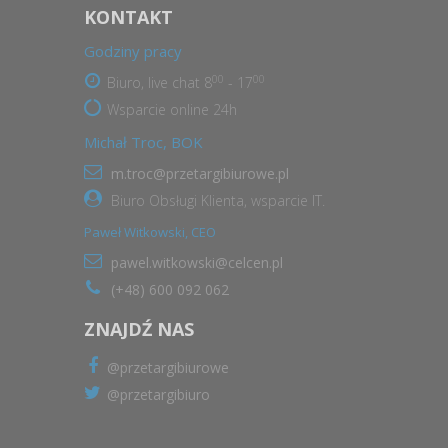
KONTAKT
Godziny pracy
00
00
Biuro, live chat 8
- 17
Wsparcie online 24h
Michał Troc, BOK
m.troc@przetargibiurowe.pl
Biuro Obsługi Klienta, wsparcie IT.
Paweł Witkowski, CEO
pawel.witkowski@celcen.pl
(+48) 600 092 062
ZNAJDŹ NAS
@przetargibiurowe
@przetargibiuro