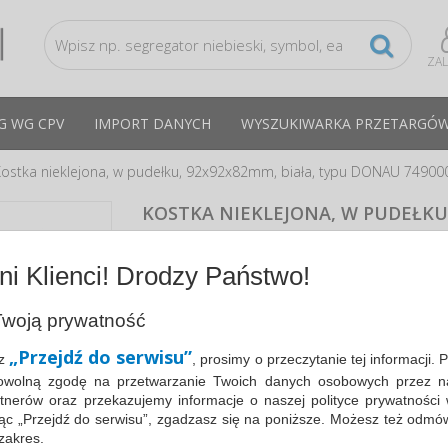
ZA
G WG CPV
IMPORT DANYCH
WYSZUKIWARKA PRZETARGÓ
ostka nieklejona, w pudełku, 92x92x82mm, biała, typu DONAU 74900
KOSTKA NIEKLEJONA, W PUDEŁKU
92X92X82MM, BIAŁA
CPV:22816100-4
TYPU DONAU 7490001-99
i Klienci! Drodzy Państwo!
ekologiczna kostka w pojemniku, karteczki ni
rozmiar karteczki: 83x83mm
woją prywatność
wysokość kostki: 75mm
wymiary zewnętrzne pojemnika: 92x92x82m
„Przejdź do serwisu”
sz
, prosimy o przeczytanie tej informacji. 
stabilny pojemnik wykonany z przezroczyste
owolną zgodę na przetwarzanie Twoich danych osobowych przez n
tworzywa
tnerów oraz przekazujemy informacje o naszej polityce prywatności 
foliowana jednostka sprzedaży
ając „Przejdź do serwisu”, zgadzasz się na poniższe. Możesz też odmó
kolor biały
 zakres.