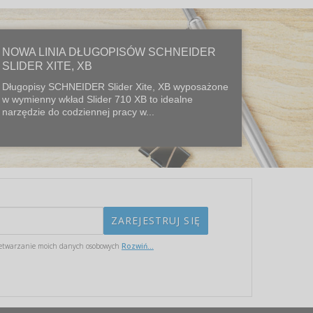
NOWA LINIA DŁUGOPISÓW SCHNEIDER
SLIDER XITE, XB
Długopisy SCHNEIDER Slider Xite, XB wyposażone
w wymienny wkład Slider 710 XB to idealne
narzędzie do codziennej pracy w...
etwarzanie moich danych osobowych
Rozwiń...