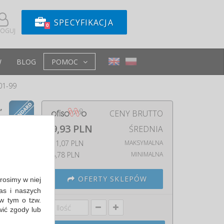
SPECYFIKACJA
0
LOGUJ
W
BLOG
POMOC
01-99
,
CENY BRUTTO
9,93 PLN
ŚREDNIA
11,07 PLN
MAKSYMALNA
eklejone
8,78 PLN
MINIMALNA
m
OFERTY SKLEPÓW
Prosimy w niej
go
as i naszych
w tym o tzw.
wić zgody lub