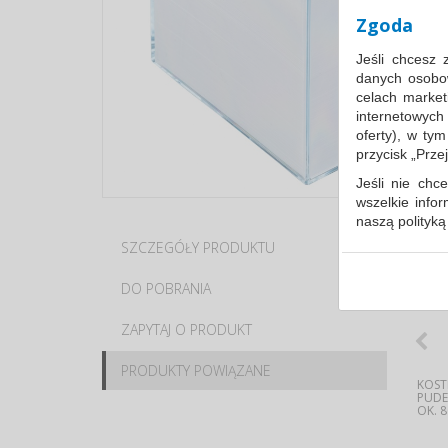
Zgoda
Jeśli chcesz 
danych osobowy
celach market
internetowych
oferty), w ty
przycisk „Prze
Jeśli nie chce
wszelkie info
naszą polityk
SZCZEGÓŁY PRODUKTU
PR
W przypadku 
udzieliliście
DO POBRANIA
dowolnym mom
Polityka 
ZAPYTAJ O PRODUKT
Klauzula 
PRODUKTY POWIĄZANE
Lista Zau
KOSTKA NIEKLEJONA,
DŁUGOPIS
KOSTKA NIEKLEJONA,
ZSZYWKI , 23/20,
KOST
83X83X75MM, BIAŁA, TYPU
AUTOMATYCZNY ŻELOWY Z
83X83X75MM, MIX
GALWANIZOWANE,
PUDE
DONAU 8309000-09
WODOODPORNYM
KOLORÓW, TYPU DONAU...
1000SZT., TYPU ICO
OK. 8
TUSZEM...
BOXER...