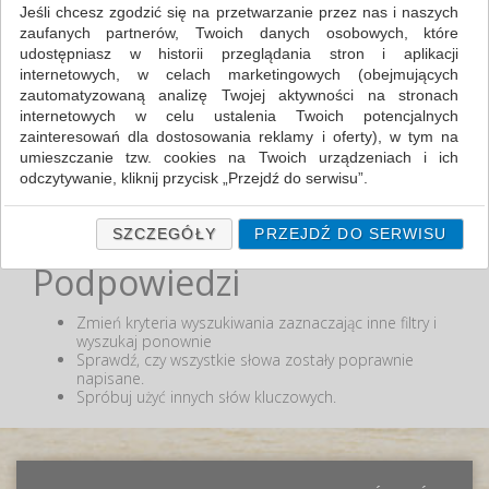
Zakres cenowy
Jeśli chcesz zgodzić się na przetwarzanie przez nas i naszych
zaufanych partnerów, Twoich danych osobowych, które
udostępniasz w historii przeglądania stron i aplikacji
MIN:
internetowych, w celach marketingowych (obejmujących
MAX:
zautomatyzowaną analizę Twojej aktywności na stronach
internetowych w celu ustalenia Twoich potencjalnych
ODZNACZ
zainteresowań dla dostosowania reklamy i oferty), w tym na
umieszczanie tzw. cookies na Twoich urządzeniach i ich
odczytywanie, kliknij przycisk „Przejdź do serwisu”.
Jeśli nie chcesz wyrazić zgody lub ograniczyć jej zakres, kliknij
Nie odnaleziono produktów wg przyjętych kryteriów
lub podana fraza "" nie została odnaleziona.
„Szczegóły”, gdzie znajdziesz wszelkie informacje o tym jak to
SZCZEGÓŁY
PRZEJDŹ DO SERWISU
zrobić . Te same informacje znajdziesz także na podstronie z
Podpowiedzi
naszą polityką prywatności obowiązującą od 25 maja 2018.
W przypadku użytkowników zalogowanych, ważna jest Państwa
Zmień kryteria wyszukiwania zaznaczając inne filtry i
wcześniejsza zgoda której udzieliliście podczas zakładania
wyszukaj ponownie
konta. Każda Państwa zgoda jest dobrowolna i można ją w
Sprawdź, czy wszystkie słowa zostały poprawnie
dowolnym momencie wycofać.
napisane.
Spróbuj użyć innych słów kluczowych.
Polityka prywatności (rozwiń)
Klauzula Informacyjna (rozwiń)
Lista Zaufanych Partnerów (rozwiń)