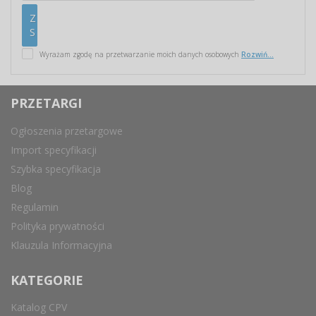
Wyrażam zgodę na przetwarzanie moich danych osobowych
Rozwiń...
PRZETARGI
Ogłoszenia przetargowe
Import specyfikacji
Szybka specyfikacja
Blog
Regulamin
Polityka prywatności
Klauzula Informacyjna
KATEGORIE
Katalog CPV