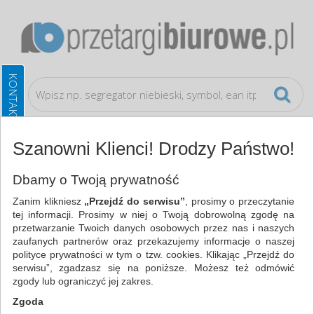
Szanowni Klienci! Drodzy Państwo!
Urządzenia i maszyny biurowe
Drukarki do
Dbamy o Twoją prywatność
etykiet
Zanim klikniesz
„Przejdź do serwisu”
, prosimy o przeczytanie
tej informacji. Prosimy w niej o Twoją dobrowolną zgodę na
WSZYSTKIE KATEGORIE
przetwarzanie Twoich danych osobowych przez nas i naszych
zaufanych partnerów oraz przekazujemy informacje o naszej
polityce prywatności w tym o tzw. cookies. Klikając „Przejdź do
NAJCHĘTNIEJ WYBIERANE
serwisu”, zgadzasz się na poniższe. Możesz też odmówić
zgody lub ograniczyć jej zakres.
FILTRY
WIĘCEJ
Zgoda