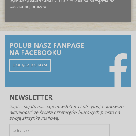
wymienny wkład Slider 710 XB to idealne narzędzie do
codziennej pracy w...
POLUB NASZ FANPAGE
NA FACEBOOKU
DOŁĄCZ DO NAS!
NEWSLETTER
Zapisz się do naszego newslettera i otrzymuj najnowsze
aktualności ze świata przetargów biurowych prosto na
swoją skrzynkę mailową.