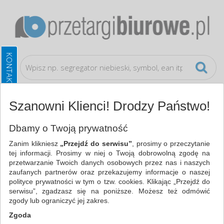
Szanowni Klienci! Drodzy Państwo!
Wyposażenie biura
Pojemniki na katalogi
Dbamy o Twoją prywatność
Zanim klikniesz
„Przejdź do serwisu”
, prosimy o przeczytanie
WSZYSTKIE KATEGORIE
tej informacji. Prosimy w niej o Twoją dobrowolną zgodę na
przetwarzanie Twoich danych osobowych przez nas i naszych
zaufanych partnerów oraz przekazujemy informacje o naszej
NAJCHĘTNIEJ WYBIERANE
polityce prywatności w tym o tzw. cookies. Klikając „Przejdź do
serwisu”, zgadzasz się na poniższe. Możesz też odmówić
FILTRY
WIĘCEJ
zgody lub ograniczyć jej zakres.
Zgoda
Zakres cenowy