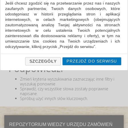
Jeśli chcesz zgodzić się na przetwarzanie przez nas i naszych
zaufanych partnerów, Twoich danych osobowych, które
MIN:
udostępniasz w historii przeglądania stron i aplikacji
MAX:
internetowych, w celach marketingowych (obejmujących
zautomatyzowaną analizę Twojej aktywności na stronach
ODZNACZ
internetowych w celu ustalenia Twoich potencjalnych
zainteresowań dla dostosowania reklamy i oferty), w tym na
umieszczanie tzw. cookies na Twoich urządzeniach i ich
odczytywanie, kliknij przycisk „Przejdź do serwisu”.
Nie odnaleziono produktów wg przyjętych kryteriów
lub podana fraza "" nie została odnaleziona.
Jeśli nie chcesz wyrazić zgody lub ograniczyć jej zakres, kliknij
„Szczegóły”, gdzie znajdziesz wszelkie informacje o tym jak to
SZCZEGÓŁY
PRZEJDŹ DO SERWISU
Podpowiedzi
zrobić . Te same informacje znajdziesz także na podstronie z
naszą polityką prywatności obowiązującą od 25 maja 2018.
Zmień kryteria wyszukiwania zaznaczając inne filtry i
W przypadku użytkowników zalogowanych, ważna jest Państwa
wyszukaj ponownie
wcześniejsza zgoda której udzieliliście podczas zakładania
Sprawdź, czy wszystkie słowa zostały poprawnie
konta. Każda Państwa zgoda jest dobrowolna i można ją w
napisane.
dowolnym momencie wycofać.
Spróbuj użyć innych słów kluczowych.
Polityka prywatności (rozwiń)
Klauzula Informacyjna (rozwiń)
Lista Zaufanych Partnerów (rozwiń)
REPOZYTORIUM WIEDZY URZĘDU ZAMÓWIEŃ