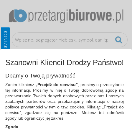
Szanowni Klienci! Drodzy Państwo!
Archiwizacja dokumentów
Pojemniki na katalogi
Dbamy o Twoją prywatność
Zanim klikniesz
„Przejdź do serwisu”
, prosimy o przeczytanie
WSZYSTKIE KATEGORIE
tej informacji. Prosimy w niej o Twoją dobrowolną zgodę na
przetwarzanie Twoich danych osobowych przez nas i naszych
zaufanych partnerów oraz przekazujemy informacje o naszej
NAJCHĘTNIEJ WYBIERANE
polityce prywatności w tym o tzw. cookies. Klikając „Przejdź do
serwisu”, zgadzasz się na poniższe. Możesz też odmówić
FILTRY
WIĘCEJ
zgody lub ograniczyć jej zakres.
Zgoda
Zakres cenowy