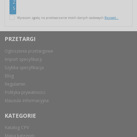
Wyrażam zgodę na przetwarzanie moich danych osobowych
Rozwiń...
PRZETARGI
Ogłoszenia przetargowe
Import specyfikacji
Szybka specyfikacja
Blog
Regulamin
Polityka prywatności
Klauzula Informacyjna
KATEGORIE
Katalog CPV
Mapa kategorii