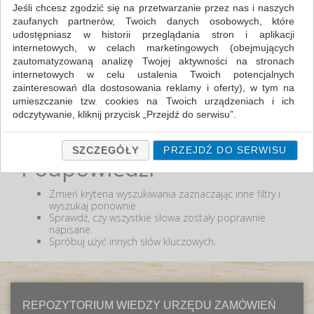
Jeśli chcesz zgodzić się na przetwarzanie przez nas i naszych
zaufanych partnerów, Twoich danych osobowych, które
MIN:
udostępniasz w historii przeglądania stron i aplikacji
MAX:
internetowych, w celach marketingowych (obejmujących
zautomatyzowaną analizę Twojej aktywności na stronach
ODZNACZ
internetowych w celu ustalenia Twoich potencjalnych
zainteresowań dla dostosowania reklamy i oferty), w tym na
umieszczanie tzw. cookies na Twoich urządzeniach i ich
odczytywanie, kliknij przycisk „Przejdź do serwisu”.
Nie odnaleziono produktów wg przyjętych kryteriów
lub podana fraza "" nie została odnaleziona.
Jeśli nie chcesz wyrazić zgody lub ograniczyć jej zakres, kliknij
„Szczegóły”, gdzie znajdziesz wszelkie informacje o tym jak to
SZCZEGÓŁY
PRZEJDŹ DO SERWISU
Podpowiedzi
zrobić . Te same informacje znajdziesz także na podstronie z
naszą polityką prywatności obowiązującą od 25 maja 2018.
Zmień kryteria wyszukiwania zaznaczając inne filtry i
W przypadku użytkowników zalogowanych, ważna jest Państwa
wyszukaj ponownie
wcześniejsza zgoda której udzieliliście podczas zakładania
Sprawdź, czy wszystkie słowa zostały poprawnie
konta. Każda Państwa zgoda jest dobrowolna i można ją w
napisane.
dowolnym momencie wycofać.
Spróbuj użyć innych słów kluczowych.
Polityka prywatności (rozwiń)
Klauzula Informacyjna (rozwiń)
Lista Zaufanych Partnerów (rozwiń)
REPOZYTORIUM WIEDZY URZĘDU ZAMÓWIEŃ