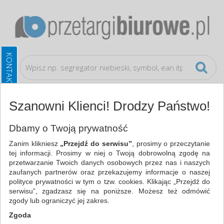
Szanowni Klienci! Drodzy Państwo!
Artykuły szkolne
Ołówki
Dbamy o Twoją prywatność
Zanim klikniesz
„Przejdź do serwisu”
, prosimy o przeczytanie
WSZYSTKIE KATEGORIE
tej informacji. Prosimy w niej o Twoją dobrowolną zgodę na
przetwarzanie Twoich danych osobowych przez nas i naszych
zaufanych partnerów oraz przekazujemy informacje o naszej
NAJCHĘTNIEJ WYBIERANE
polityce prywatności w tym o tzw. cookies. Klikając „Przejdź do
serwisu”, zgadzasz się na poniższe. Możesz też odmówić
FILTRY
WIĘCEJ
zgody lub ograniczyć jej zakres.
Zgoda
Zakres cenowy