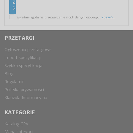
Wyrażam zgodę na przetwarzanie moich danych osobowych
Rozwiń...
PRZETARGI
Ogłoszenia przetargowe
Import specyfikacji
Szybka specyfikacja
Blog
Regulamin
Polityka prywatności
Klauzula Informacyjna
KATEGORIE
Katalog CPV
Mapa kategorii