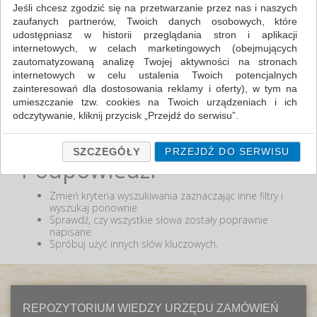
Jeśli chcesz zgodzić się na przetwarzanie przez nas i naszych
zaufanych partnerów, Twoich danych osobowych, które
MIN:
udostępniasz w historii przeglądania stron i aplikacji
MAX:
internetowych, w celach marketingowych (obejmujących
zautomatyzowaną analizę Twojej aktywności na stronach
ODZNACZ
internetowych w celu ustalenia Twoich potencjalnych
zainteresowań dla dostosowania reklamy i oferty), w tym na
umieszczanie tzw. cookies na Twoich urządzeniach i ich
odczytywanie, kliknij przycisk „Przejdź do serwisu”.
Nie odnaleziono produktów wg przyjętych kryteriów
lub podana fraza "" nie została odnaleziona.
Jeśli nie chcesz wyrazić zgody lub ograniczyć jej zakres, kliknij
„Szczegóły”, gdzie znajdziesz wszelkie informacje o tym jak to
SZCZEGÓŁY
PRZEJDŹ DO SERWISU
Podpowiedzi
zrobić . Te same informacje znajdziesz także na podstronie z
naszą polityką prywatności obowiązującą od 25 maja 2018.
Zmień kryteria wyszukiwania zaznaczając inne filtry i
W przypadku użytkowników zalogowanych, ważna jest Państwa
wyszukaj ponownie
wcześniejsza zgoda której udzieliliście podczas zakładania
Sprawdź, czy wszystkie słowa zostały poprawnie
konta. Każda Państwa zgoda jest dobrowolna i można ją w
napisane.
dowolnym momencie wycofać.
Spróbuj użyć innych słów kluczowych.
Polityka prywatności (rozwiń)
Klauzula Informacyjna (rozwiń)
Lista Zaufanych Partnerów (rozwiń)
REPOZYTORIUM WIEDZY URZĘDU ZAMÓWIEŃ