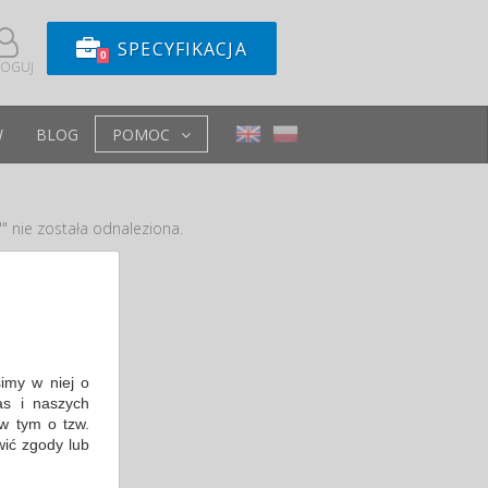
SPECYFIKACJA
0
LOGUJ
W
BLOG
POMOC
" nie została odnaleziona.
e
simy w niej o
s i naszych
w tym o tzw.
wić zgody lub