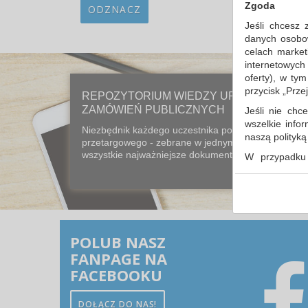
Zgoda
ODZNACZ
Jeśli chcesz 
danych osobowy
celach market
internetowych
oferty), w ty
przycisk „Prze
REPOZYTORIUM WIEDZY URZĘDU
ZAMÓWIEŃ PUBLICZNYCH
Jeśli nie chce
wszelkie info
Niezbędnik każdego uczestnika postępowania
naszą polityk
przetargowego - zebrane w jednym miejscu
wszystkie najważniejsze dokumenty prawne...
W przypadku 
udzieliliście
dowolnym mom
Polityka 
Klauzula 
POLUB NASZ
Lista Zau
FANPAGE NA
FACEBOOKU
DOŁĄCZ DO NAS!