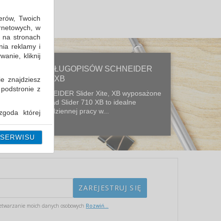
erów, Twoich
ernetowych, w
 na stronach
nia reklamy i
anie, kliknij
NOWA LINIA DŁUGOPISÓW SCHNEIDER
SLIDER XITE, XB
ie znajdziesz
 podstronie z
Długopisy SCHNEIDER Slider Xite, XB wyposażone
w wymienny wkład Slider 710 XB to idealne
narzędzie do codziennej pracy w...
goda której
i można ją w
 SERWISU
etwarzanie moich danych osobowych
Rozwiń...