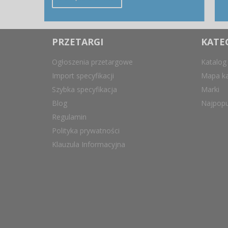
PRZETARGI
KATE
Ogłoszenia przetargowe
Katalog
Import specyfikacji
Mapa ka
Szybka specyfikacja
Marki
Blog
Najpopu
Regulamin
Polityka prywatności
Klauzula Informacyjna