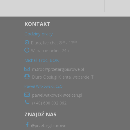
KONTAKT
Godziny pracy
00
00
Biuro, live chat 8
- 17
Wsparcie online 24h
Michał Troc, BOK
m.troc@przetargibiurowe.pl
Biuro Obsługi Klienta, wsparcie IT.
Paweł Witkowski, CEO
pawel.witkowski@celcen.pl
(+48) 600 092 062
ZNAJDŹ NAS
@przetargibiurowe