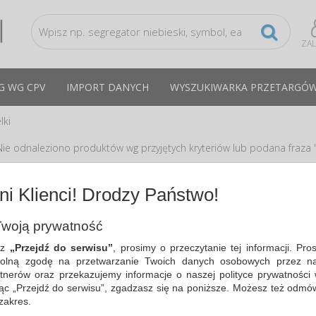
ZA
G WG CPV
IMPORT DANYCH
WYSZUKIWARKA PRZETARGÓ
lki
Nie odnaleziono produktów wg przyjętych kryteriów lub podana fraza "
dpowiedzi
i Klienci! Drodzy Państwo!
Zmień kryteria wyszukiwania zaznaczając inne filtry i wyszukaj ponowni
Sprawdź, czy wszystkie słowa zostały poprawnie napisane.
woją prywatność
Spróbuj użyć innych słów kluczowych.
sz
„Przejdź do serwisu”
, prosimy o przeczytanie tej informacji. Pro
olną zgodę na przetwarzanie Twoich danych osobowych przez na
tnerów oraz przekazujemy informacje o naszej polityce prywatności 
ając „Przejdź do serwisu”, zgadzasz się na poniższe. Możesz też odmó
 zakres.