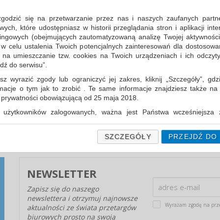
zgodzić się na przetwarzanie przez nas i naszych zaufanych partn
ch, które udostępniasz w historii przeglądania stron i aplikacji int
ingowych (obejmujących zautomatyzowaną analizę Twojej aktywności
 w celu ustalenia Twoich potencjalnych zainteresowań dla dostosowa
m na umieszczanie tzw. cookies na Twoich urządzeniach i ich odczytyw
jdź do serwisu”.
GWARANCJA CENY ARTYKUŁÓW
BIUROWYCH - PĘTLA NA SZYI?
sz wyrazić zgody lub ograniczyć jej zakres, kliknij „Szczegóły”, gdz
rmacje o tym jak to zrobić . Te same informacje znajdziesz także na
W postępowaniach przetargowych podanie
ą prywatności obowiązującą od 25 maja 2018.
najniższej ceny jest w dalszym ciągu głównym, a
często jedynym kryterium...
użytkowników zalogowanych, ważna jest Państwa wcześniejsza z
 podczas zakładania konta. Każda Państwa zgoda jest dobrowolna 
encie wycofać.
SZCZEGÓŁY
PRZEJDŹ DO
prywatności (rozwiń)
Informacyjna (rozwiń)
NEWSLETTER
fanych Partnerów (rozwiń)
Zapisz się do naszego
newslettera i otrzymuj najnowsze
Wyrażam zgodę na prz
aktualności ze świata przetargów
biurowych prosto na swoją