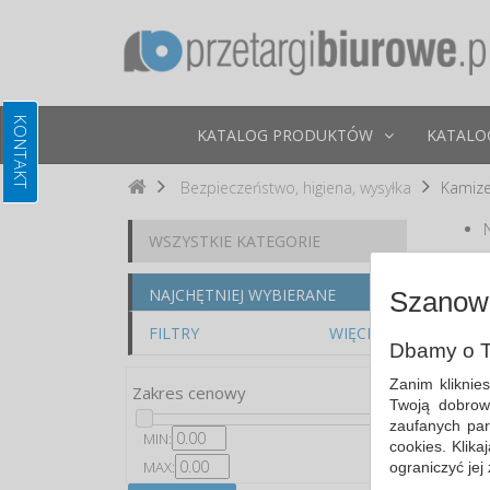
KATALOG PRODUKTÓW
KATALO
Bezpieczeństwo, higiena, wysyłka
Kamize
WSZYSTKIE KATEGORIE
Po
NAJCHĘTNIEJ WYBIERANE
Szanown
FILTRY
WIĘCEJ
Dbamy o T
Zanim kliknie
Zakres cenowy
Twoją dobrow
zaufanych par
MIN:
cookies. Klik
MAX:
ograniczyć jej