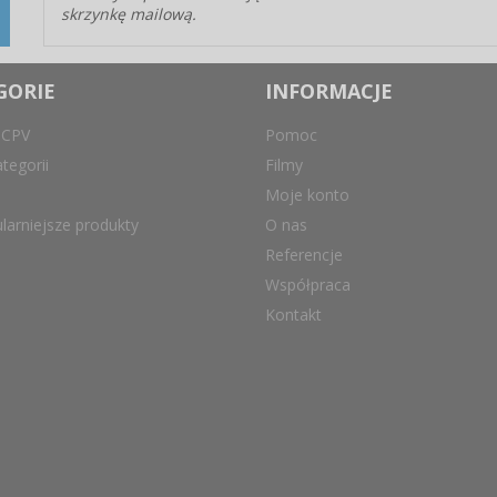
skrzynkę mailową.
GORIE
INFORMACJE
 CPV
Pomoc
tegorii
Filmy
Moje konto
larniejsze produkty
O nas
Referencje
Współpraca
Kontakt