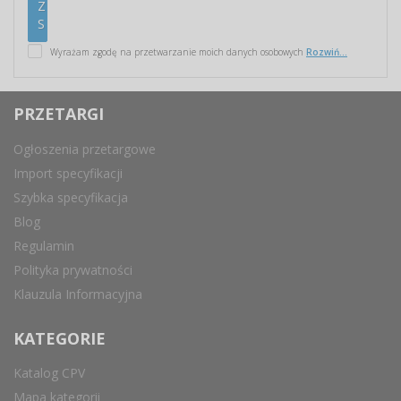
Wyrażam zgodę na przetwarzanie moich danych osobowych
Rozwiń...
PRZETARGI
Ogłoszenia przetargowe
Import specyfikacji
Szybka specyfikacja
Blog
Regulamin
Polityka prywatności
Klauzula Informacyjna
KATEGORIE
Katalog CPV
Mapa kategorii