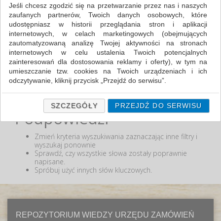
Jeśli chcesz zgodzić się na przetwarzanie przez nas i naszych
zaufanych partnerów, Twoich danych osobowych, które
MIN:
udostępniasz w historii przeglądania stron i aplikacji
MAX:
internetowych, w celach marketingowych (obejmujących
zautomatyzowaną analizę Twojej aktywności na stronach
ODZNACZ
internetowych w celu ustalenia Twoich potencjalnych
zainteresowań dla dostosowania reklamy i oferty), w tym na
umieszczanie tzw. cookies na Twoich urządzeniach i ich
odczytywanie, kliknij przycisk „Przejdź do serwisu”.
Nie odnaleziono produktów wg przyjętych kryteriów
lub podana fraza "" nie została odnaleziona.
Jeśli nie chcesz wyrazić zgody lub ograniczyć jej zakres, kliknij
„Szczegóły”, gdzie znajdziesz wszelkie informacje o tym jak to
SZCZEGÓŁY
PRZEJDŹ DO SERWISU
Podpowiedzi
zrobić . Te same informacje znajdziesz także na podstronie z
naszą polityką prywatności obowiązującą od 25 maja 2018.
Zmień kryteria wyszukiwania zaznaczając inne filtry i
W przypadku użytkowników zalogowanych, ważna jest Państwa
wyszukaj ponownie
wcześniejsza zgoda której udzieliliście podczas zakładania
Sprawdź, czy wszystkie słowa zostały poprawnie
konta. Każda Państwa zgoda jest dobrowolna i można ją w
napisane.
dowolnym momencie wycofać.
Spróbuj użyć innych słów kluczowych.
Polityka prywatności (rozwiń)
Klauzula Informacyjna (rozwiń)
Lista Zaufanych Partnerów (rozwiń)
REPOZYTORIUM WIEDZY URZĘDU ZAMÓWIEŃ