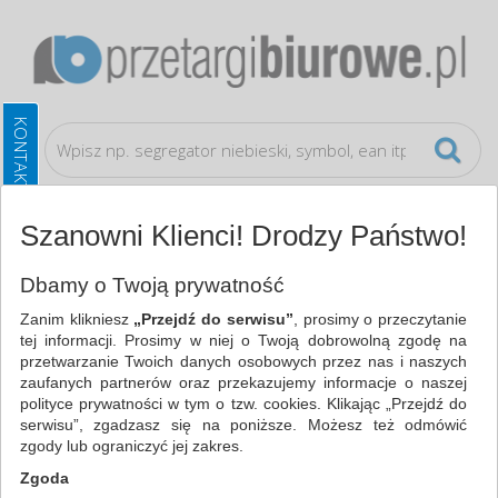
Szanowni Klienci! Drodzy Państwo!
Ochrona indywidualna
Gogle
Dbamy o Twoją prywatność
Zanim klikniesz
„Przejdź do serwisu”
, prosimy o przeczytanie
WSZYSTKIE KATEGORIE
tej informacji. Prosimy w niej o Twoją dobrowolną zgodę na
przetwarzanie Twoich danych osobowych przez nas i naszych
zaufanych partnerów oraz przekazujemy informacje o naszej
NAJCHĘTNIEJ WYBIERANE
polityce prywatności w tym o tzw. cookies. Klikając „Przejdź do
serwisu”, zgadzasz się na poniższe. Możesz też odmówić
FILTRY
WIĘCEJ
zgody lub ograniczyć jej zakres.
Zgoda
Zakres cenowy