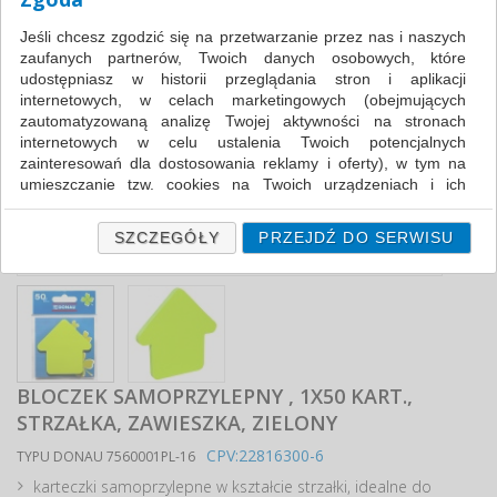
Jeśli chcesz zgodzić się na przetwarzanie przez nas i naszych
zaufanych partnerów, Twoich danych osobowych, które
udostępniasz w historii przeglądania stron i aplikacji
internetowych, w celach marketingowych (obejmujących
zautomatyzowaną analizę Twojej aktywności na stronach
internetowych w celu ustalenia Twoich potencjalnych
zainteresowań dla dostosowania reklamy i oferty), w tym na
umieszczanie tzw. cookies na Twoich urządzeniach i ich
odczytywanie, kliknij przycisk „Przejdź do serwisu”.
Jeśli nie chcesz wyrazić zgody lub ograniczyć jej zakres, kliknij
SZCZEGÓŁY
PRZEJDŹ DO SERWISU
„Szczegóły”, gdzie znajdziesz wszelkie informacje o tym jak to
zrobić . Te same informacje znajdziesz także na podstronie z
naszą polityką prywatności obowiązującą od 25 maja 2018.
W przypadku użytkowników zalogowanych, ważna jest Państwa
wcześniejsza zgoda której udzieliliście podczas zakładania
konta. Każda Państwa zgoda jest dobrowolna i można ją w
BLOCZEK SAMOPRZYLEPNY , 1X50 KART.,
dowolnym momencie wycofać.
STRZAŁKA, ZAWIESZKA, ZIELONY
Polityka prywatności (rozwiń)
CPV:22816300-6
TYPU DONAU 7560001PL-16
Klauzula Informacyjna (rozwiń)
karteczki samoprzylepne w kształcie strzałki, idealne do
Lista Zaufanych Partnerów (rozwiń)