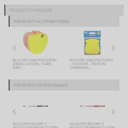
PRODUKTY POWIĄZANE
PRODUKTY ALTERNATYWNE
BLOCZEK SAMOPRZYLEPNY
BLOCZEK SAMOPRZYLEPNY
JABŁKO, KOSTKA, 1X400
, 1X50 KART., TELEFON,
KART.,...
ZAWIESZKA,...
PRODUKTY UZUPEŁNIAJĄCE
DŁUGOPIS ŻELOWY Z
DŁUGOPIS ŻELOWY Z
Z
WODOODPORNYM TUSZEM
WODOODPORNYM TUSZEM