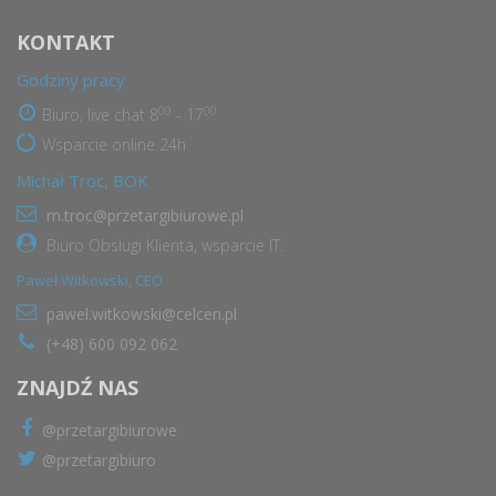
KONTAKT
Godziny pracy
00
00
Biuro, live chat 8
- 17
Wsparcie online 24h
Michał Troc, BOK
m.troc@przetargibiurowe.pl
Biuro Obsługi Klienta, wsparcie IT.
Paweł Witkowski, CEO
pawel.witkowski@celcen.pl
(+48) 600 092 062
ZNAJDŹ NAS
@przetargibiurowe
@przetargibiuro