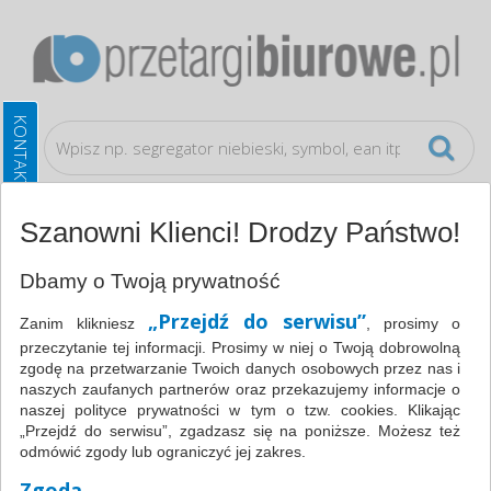
Szanowni Klienci! Drodzy Państwo!
Katalog
Papier i etykiety
Bloczki
Dbamy o Twoją prywatność
samoprzylepne
Bloczek samoprzylepny , 1x50 kart.,
„Przejdź do serwisu”
Zanim klikniesz
, prosimy o
strzałka, zawieszka, zielony, typu DONAU 7560001PL-16
przeczytanie tej informacji. Prosimy w niej o Twoją dobrowolną
zgodę na przetwarzanie Twoich danych osobowych przez nas i
naszych zaufanych partnerów oraz przekazujemy informacje o
naszej polityce prywatności w tym o tzw. cookies. Klikając
„Przejdź do serwisu”, zgadzasz się na poniższe. Możesz też
odmówić zgody lub ograniczyć jej zakres.
Zgoda