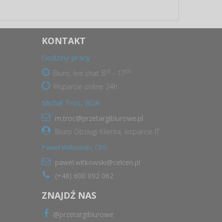
KONTAKT
Godziny pracy
00
00
Biuro, live chat 8
- 17
Wsparcie online 24h
Michał Troc, BOK
m.troc@przetargibiurowe.pl
Biuro Obsługi Klienta, wsparcie IT.
Paweł Witkowski, CEO
pawel.witkowski@celcen.pl
(+48) 600 092 062
ZNAJDŹ NAS
@przetargibiurowe