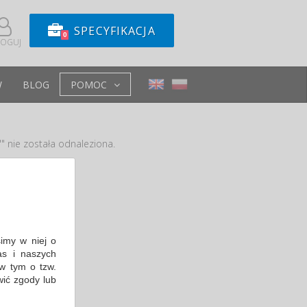
SPECYFIKACJA
0
LOGUJ
W
BLOG
POMOC
" nie została odnaleziona.
e
simy w niej o
s i naszych
w tym o tzw.
wić zgody lub