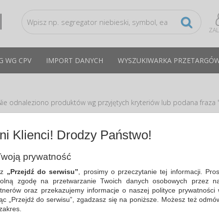
ZA
G WG CPV
IMPORT DANYCH
WYSZUKIWARKA PRZETARGÓ
Nie odnaleziono produktów wg przyjętych kryteriów lub podana fraza "
dpowiedzi
i Klienci! Drodzy Państwo!
Zmień kryteria wyszukiwania zaznaczając inne filtry i wyszukaj ponowni
Sprawdź, czy wszystkie słowa zostały poprawnie napisane.
woją prywatność
Spróbuj użyć innych słów kluczowych.
sz
„Przejdź do serwisu”
, prosimy o przeczytanie tej informacji. Pro
olną zgodę na przetwarzanie Twoich danych osobowych przez na
tnerów oraz przekazujemy informacje o naszej polityce prywatności 
ając „Przejdź do serwisu”, zgadzasz się na poniższe. Możesz też odmó
 zakres.