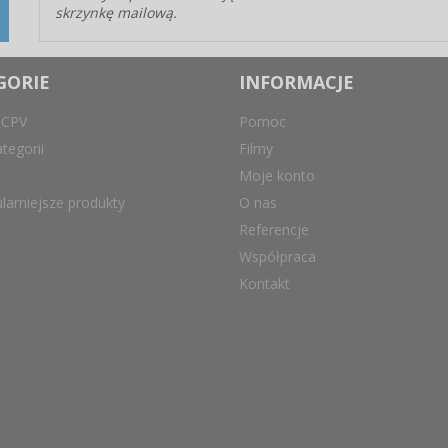
skrzynkę mailową.
GORIE
INFORMACJE
 CPV
Pomoc
tegorii
Filmy
Moje konto
larniejsze produkty
O nas
Referencje
Współpraca
Kontakt