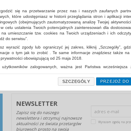
zgodzić się na przetwarzanie przez nas i naszych zaufanych partn
ch, które udostępniasz w historii przeglądania stron i aplikacji int
ingowych (obejmujących zautomatyzowaną analizę Twojej aktywności
 w celu ustalenia Twoich potencjalnych zainteresowań dla dostosowa
m na umieszczanie tzw. cookies na Twoich urządzeniach i ich odczytyw
jdź do serwisu”.
GWARANCJA CENY ARTYKUŁÓW
BIUROWYCH - PĘTLA NA SZYI?
sz wyrazić zgody lub ograniczyć jej zakres, kliknij „Szczegóły”, gdz
rmacje o tym jak to zrobić . Te same informacje znajdziesz także na
W postępowaniach przetargowych podanie
ą prywatności obowiązującą od 25 maja 2018.
najniższej ceny jest w dalszym ciągu głównym, a
często jedynym kryterium...
użytkowników zalogowanych, ważna jest Państwa wcześniejsza z
 podczas zakładania konta. Każda Państwa zgoda jest dobrowolna 
encie wycofać.
SZCZEGÓŁY
PRZEJDŹ DO
prywatności (rozwiń)
Informacyjna (rozwiń)
NEWSLETTER
fanych Partnerów (rozwiń)
Zapisz się do naszego
newslettera i otrzymuj najnowsze
Wyrażam zgodę na prz
aktualności ze świata przetargów
biurowych prosto na swoją