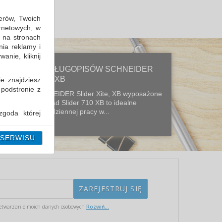
erów, Twoich
ernetowych, w
 na stronach
nia reklamy i
anie, kliknij
NOWA LINIA DŁUGOPISÓW SCHNEIDER
SLIDER XITE, XB
ie znajdziesz
 podstronie z
Długopisy SCHNEIDER Slider Xite, XB wyposażone
w wymienny wkład Slider 710 XB to idealne
narzędzie do codziennej pracy w...
goda której
i można ją w
 SERWISU
etwarzanie moich danych osobowych
Rozwiń...