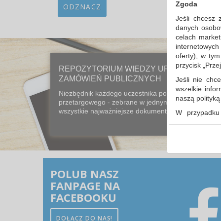
Zgoda
ODZNACZ
Jeśli chcesz 
danych osobowy
celach market
internetowych
oferty), w ty
przycisk „Prze
REPOZYTORIUM WIEDZY URZĘDU
ZAMÓWIEŃ PUBLICZNYCH
Jeśli nie chce
wszelkie info
Niezbędnik każdego uczestnika postępowania
naszą polityk
przetargowego - zebrane w jednym miejscu
wszystkie najważniejsze dokumenty prawne...
W przypadku 
udzieliliście
dowolnym mom
Polityka 
Klauzula 
POLUB NASZ
Lista Zau
FANPAGE NA
FACEBOOKU
DOŁĄCZ DO NAS!