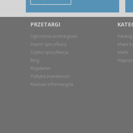
PRZETARGI
KATE
Ogłoszenia przetargowe
Katalog
Import specyfikacji
Mapa ka
Szybka specyfikacja
Marki
Blog
Najpopu
Regulamin
Polityka prywatności
Klauzula Informacyjna