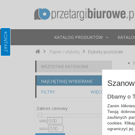
KATALOG PRODUKTÓW
KATALO
Papier i etykiety
Etykiety pozostałe
WSZYSTKIE KATEGORIE
Po
NAJCHĘTNIEJ WYBIERANE
Szanown
FILTRY
WIĘCEJ
Dbamy o T
Zanim kliknie
Zakres cenowy
Twoją dobrow
zaufanych par
MIN:
cookies. Klik
MAX:
ograniczyć jej