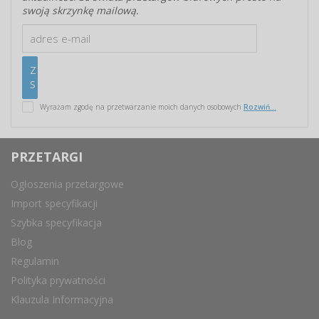
swoją skrzynkę mailową.
Wyrażam zgodę na przetwarzanie moich danych osobowych
Rozwiń...
PRZETARGI
Ogłoszenia przetargowe
Import specyfikacji
Szybka specyfikacja
Blog
Regulamin
Polityka prywatności
Klauzula Informacyjna