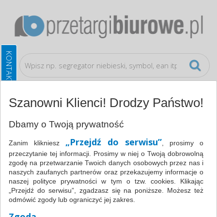
Szanowni Klienci! Drodzy Państwo!
Katalog
Prezentacja
Folie do rzutników
Dbamy o Twoją prywatność
Folia do rzutników , A4, do drukarki atramentowej, 50ark.,
„Przejdź do serwisu”
typu APLI AP1230
Zanim klikniesz
, prosimy o
przeczytanie tej informacji. Prosimy w niej o Twoją dobrowolną
zgodę na przetwarzanie Twoich danych osobowych przez nas i
naszych zaufanych partnerów oraz przekazujemy informacje o
naszej polityce prywatności w tym o tzw. cookies. Klikając
„Przejdź do serwisu”, zgadzasz się na poniższe. Możesz też
odmówić zgody lub ograniczyć jej zakres.
Zgoda