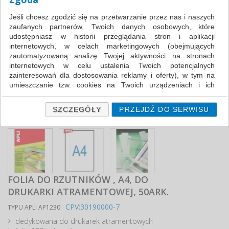
Jeśli chcesz zgodzić się na przetwarzanie przez nas i naszych
zaufanych partnerów, Twoich danych osobowych, które
udostępniasz w historii przeglądania stron i aplikacji
internetowych, w celach marketingowych (obejmujących
zautomatyzowaną analizę Twojej aktywności na stronach
internetowych w celu ustalenia Twoich potencjalnych
zainteresowań dla dostosowania reklamy i oferty), w tym na
umieszczanie tzw. cookies na Twoich urządzeniach i ich
odczytywanie, kliknij przycisk „Przejdź do serwisu”.
Jeśli nie chcesz wyrazić zgody lub ograniczyć jej zakres, kliknij
SZCZEGÓŁY
PRZEJDŹ DO SERWISU
„Szczegóły”, gdzie znajdziesz wszelkie informacje o tym jak to
zrobić . Te same informacje znajdziesz także na podstronie z
naszą polityką prywatności obowiązującą od 25 maja 2018.
W przypadku użytkowników zalogowanych, ważna jest Państwa
wcześniejsza zgoda której udzieliliście podczas zakładania
konta. Każda Państwa zgoda jest dobrowolna i można ją w
FOLIA DO RZUTNIKÓW , A4, DO
dowolnym momencie wycofać.
DRUKARKI ATRAMENTOWEJ, 50ARK.
Polityka prywatności (rozwiń)
CPV:30190000-7
TYPU APLI AP1230
Klauzula Informacyjna (rozwiń)
dedykowana do drukarek atramentowych
Lista Zaufanych Partnerów (rozwiń)