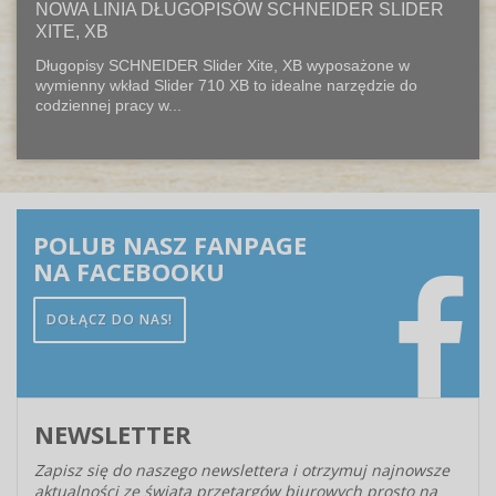
NOWA LINIA DŁUGOPISÓW SCHNEIDER SLIDER
XITE, XB
Długopisy SCHNEIDER Slider Xite, XB wyposażone w
wymienny wkład Slider 710 XB to idealne narzędzie do
codziennej pracy w...
POLUB NASZ FANPAGE
NA FACEBOOKU
DOŁĄCZ DO NAS!
NEWSLETTER
Zapisz się do naszego newslettera i otrzymuj najnowsze
aktualności ze świata przetargów biurowych prosto na