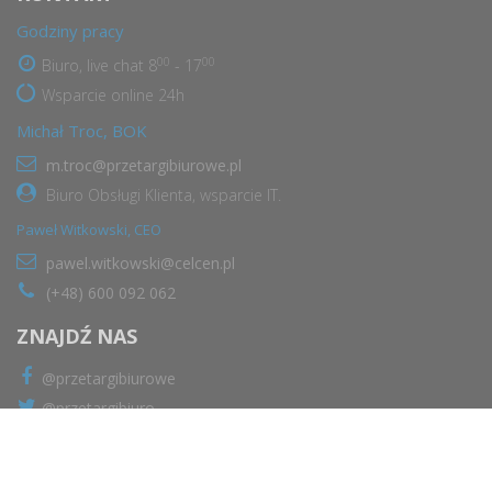
Godziny pracy
00
00
Biuro, live chat 8
- 17
Wsparcie online 24h
Michał Troc, BOK
m.troc@przetargibiurowe.pl
Biuro Obsługi Klienta, wsparcie IT.
Paweł Witkowski, CEO
pawel.witkowski@celcen.pl
(+48) 600 092 062
ZNAJDŹ NAS
@przetargibiurowe
@przetargibiuro