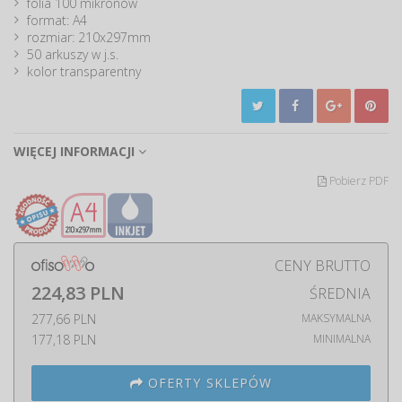
folia 100 mikronów
format: A4
rozmiar: 210x297mm
50 arkuszy w j.s.
kolor transparentny
WIĘCEJ INFORMACJI
Pobierz PDF
CENY BRUTTO
224,83 PLN
ŚREDNIA
277,66 PLN
MAKSYMALNA
177,18 PLN
MINIMALNA
OFERTY SKLEPÓW