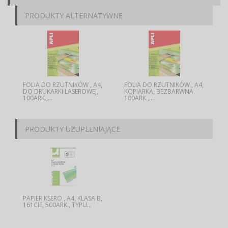
PRODUKTY ALTERNATYWNE
,
FOLIA DO RZUTNIKÓW , A4,
FOLIA DO RZUTNIKÓW , A4,
DO DRUKARKI LASEROWEJ,
KOPIARKA, BEZBARWNA
100ARK.,...
100ARK.,...
PRODUKTY UZUPEŁNIAJĄCE
,
PAPIER KSERO , A4, KLASA B,
161CIE, 500ARK., TYPU...