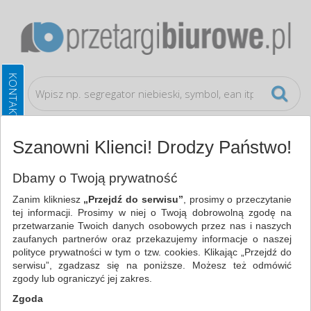
Szanowni Klienci! Drodzy Państwo!
Bezpieczeństwo, higiena, wysyłka
Czapki
Dbamy o Twoją prywatność
Zanim klikniesz
„Przejdź do serwisu”
, prosimy o przeczytanie
WSZYSTKIE KATEGORIE
tej informacji. Prosimy w niej o Twoją dobrowolną zgodę na
przetwarzanie Twoich danych osobowych przez nas i naszych
zaufanych partnerów oraz przekazujemy informacje o naszej
NAJCHĘTNIEJ WYBIERANE
polityce prywatności w tym o tzw. cookies. Klikając „Przejdź do
serwisu”, zgadzasz się na poniższe. Możesz też odmówić
FILTRY
WIĘCEJ
zgody lub ograniczyć jej zakres.
Zgoda
Zakres cenowy