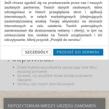
Jeśli chcesz zgodzić się na przetwarzanie przez nas i naszych
zaufanych partnerów, Twoich danych osobowych, które
MIN:
udostępniasz w historii przeglądania stron i aplikacji
MAX:
internetowych, w celach marketingowych (obejmujących
zautomatyzowaną analizę Twojej aktywności na stronach
ODZNACZ
internetowych w celu ustalenia Twoich potencjalnych
zainteresowań dla dostosowania reklamy i oferty), w tym na
umieszczanie tzw. cookies na Twoich urządzeniach i ich
odczytywanie, kliknij przycisk „Przejdź do serwisu”.
Nie odnaleziono produktów wg przyjętych kryteriów
lub podana fraza "" nie została odnaleziona.
Jeśli nie chcesz wyrazić zgody lub ograniczyć jej zakres, kliknij
„Szczegóły”, gdzie znajdziesz wszelkie informacje o tym jak to
SZCZEGÓŁY
PRZEJDŹ DO SERWISU
Podpowiedzi
zrobić . Te same informacje znajdziesz także na podstronie z
naszą polityką prywatności obowiązującą od 25 maja 2018.
Zmień kryteria wyszukiwania zaznaczając inne filtry i
W przypadku użytkowników zalogowanych, ważna jest Państwa
wyszukaj ponownie
wcześniejsza zgoda której udzieliliście podczas zakładania
Sprawdź, czy wszystkie słowa zostały poprawnie
konta. Każda Państwa zgoda jest dobrowolna i można ją w
napisane.
dowolnym momencie wycofać.
Spróbuj użyć innych słów kluczowych.
Polityka prywatności (rozwiń)
Klauzula Informacyjna (rozwiń)
Lista Zaufanych Partnerów (rozwiń)
REPOZYTORIUM WIEDZY URZĘDU ZAMÓWIEŃ