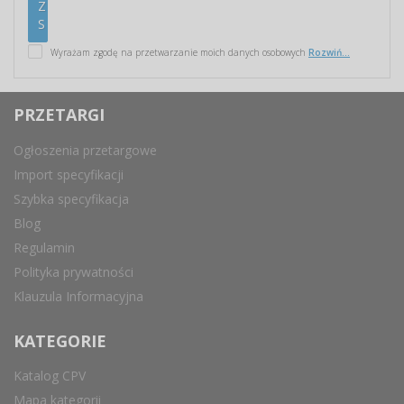
Wyrażam zgodę na przetwarzanie moich danych osobowych
Rozwiń...
PRZETARGI
Ogłoszenia przetargowe
Import specyfikacji
Szybka specyfikacja
Blog
Regulamin
Polityka prywatności
Klauzula Informacyjna
KATEGORIE
Katalog CPV
Mapa kategorii