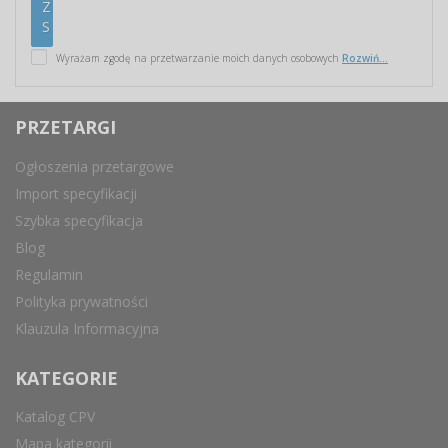
Wyrażam zgodę na przetwarzanie moich danych osobowych
Rozwiń...
PRZETARGI
Ogłoszenia przetargowe
Import specyfikacji
Szybka specyfikacja
Blog
Regulamin
Polityka prywatności
Klauzula Informacyjna
KATEGORIE
Katalog CPV
Mapa kategorii