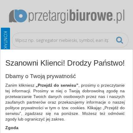
Szanowni Klienci! Drodzy Państwo!
Bezpieczeństwo, higiena, wysyłka
Rękawice
Dbamy o Twoją prywatność
Zanim klikniesz
„Przejdź do serwisu”
, prosimy o przeczytanie
WSZYSTKIE KATEGORIE
tej informacji. Prosimy w niej o Twoją dobrowolną zgodę na
przetwarzanie Twoich danych osobowych przez nas i naszych
zaufanych partnerów oraz przekazujemy informacje o naszej
NAJCHĘTNIEJ WYBIERANE
polityce prywatności w tym o tzw. cookies. Klikając „Przejdź do
serwisu”, zgadzasz się na poniższe. Możesz też odmówić
FILTRY
WIĘCEJ
zgody lub ograniczyć jej zakres.
Zgoda
Zakres cenowy