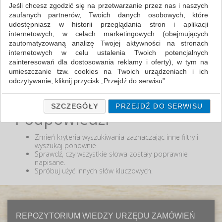
Jeśli chcesz zgodzić się na przetwarzanie przez nas i naszych
zaufanych partnerów, Twoich danych osobowych, które
MIN:
udostępniasz w historii przeglądania stron i aplikacji
MAX:
internetowych, w celach marketingowych (obejmujących
zautomatyzowaną analizę Twojej aktywności na stronach
ODZNACZ
internetowych w celu ustalenia Twoich potencjalnych
zainteresowań dla dostosowania reklamy i oferty), w tym na
umieszczanie tzw. cookies na Twoich urządzeniach i ich
odczytywanie, kliknij przycisk „Przejdź do serwisu”.
Nie odnaleziono produktów wg przyjętych kryteriów
lub podana fraza "" nie została odnaleziona.
Jeśli nie chcesz wyrazić zgody lub ograniczyć jej zakres, kliknij
„Szczegóły”, gdzie znajdziesz wszelkie informacje o tym jak to
SZCZEGÓŁY
PRZEJDŹ DO SERWISU
Podpowiedzi
zrobić . Te same informacje znajdziesz także na podstronie z
naszą polityką prywatności obowiązującą od 25 maja 2018.
Zmień kryteria wyszukiwania zaznaczając inne filtry i
W przypadku użytkowników zalogowanych, ważna jest Państwa
wyszukaj ponownie
wcześniejsza zgoda której udzieliliście podczas zakładania
Sprawdź, czy wszystkie słowa zostały poprawnie
konta. Każda Państwa zgoda jest dobrowolna i można ją w
napisane.
dowolnym momencie wycofać.
Spróbuj użyć innych słów kluczowych.
Polityka prywatności (rozwiń)
Klauzula Informacyjna (rozwiń)
Lista Zaufanych Partnerów (rozwiń)
REPOZYTORIUM WIEDZY URZĘDU ZAMÓWIEŃ