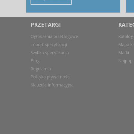
PRZETARGI
KATE
Ogłoszenia przetargowe
Katalog
Import specyfikacji
Mapa ka
Szybka specyfikacja
Marki
Blog
Najpopu
Regulamin
Polityka prywatności
Klauzula Informacyjna