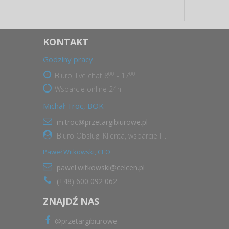
KONTAKT
Godziny pracy
00
00
Biuro, live chat 8
- 17
Wsparcie online 24h
Michał Troc, BOK
m.troc@przetargibiurowe.pl
Biuro Obsługi Klienta, wsparcie IT.
Paweł Witkowski, CEO
pawel.witkowski@celcen.pl
(+48) 600 092 062
ZNAJDŹ NAS
@przetargibiurowe