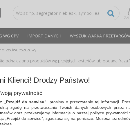
ZA
G WG CPV
IMPORT DANYCH
WYSZUKIWARKA PRZETARGÓ
 przeciwdeszczowy
Nie odnaleziono produktów wg przyjętych kryteriów lub podana fraza "
dpowiedzi
i Klienci! Drodzy Państwo!
Zmień kryteria wyszukiwania zaznaczając inne filtry i wyszukaj ponowni
Sprawdź, czy wszystkie słowa zostały poprawnie napisane.
woją prywatność
Spróbuj użyć innych słów kluczowych.
sz
„Przejdź do serwisu”
, prosimy o przeczytanie tej informacji. Pro
olną zgodę na przetwarzanie Twoich danych osobowych przez na
tnerów oraz przekazujemy informacje o naszej polityce prywatności 
ając „Przejdź do serwisu”, zgadzasz się na poniższe. Możesz też odmó
 zakres.