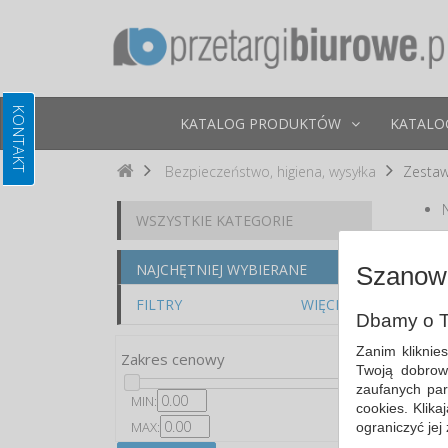
KATALOG PRODUKTÓW
KATALO
Bezpieczeństwo, higiena, wysyłka
Zestaw
WSZYSTKIE KATEGORIE
Po
NAJCHĘTNIEJ WYBIERANE
Szanown
FILTRY
WIĘCEJ
Dbamy o T
Zanim kliknie
Zakres cenowy
Twoją dobrow
zaufanych par
MIN:
cookies. Klik
MAX:
ograniczyć jej