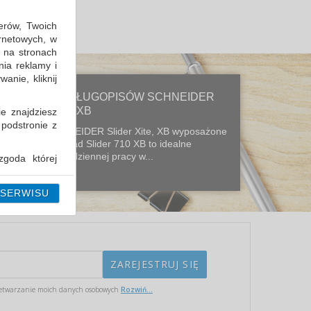
erów, Twoich
ernetowych, w
 na stronach
nia reklamy i
anie, kliknij
NOWA LINIA DŁUGOPISÓW SCHNEIDER
SLIDER XITE, XB
ie znajdziesz
 podstronie z
Długopisy SCHNEIDER Slider Xite, XB wyposażone
w wymienny wkład Slider 710 XB to idealne
narzędzie do codziennej pracy w...
goda której
i można ją w
 SERWISU
etwarzanie moich danych osobowych
Rozwiń...