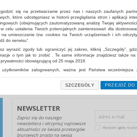
zgodzić się na przetwarzanie przez nas i naszych zaufanych partn
ch, które udostępniasz w historii przeglądania stron i aplikacji int
ingowych (obejmujących zautomatyzowaną analizę Twojej aktywności
 w celu ustalenia Twoich potencjalnych zainteresowań dla dostosowa
m na umieszczanie tzw. cookies na Twoich urządzeniach i ich odczytyw
jdź do serwisu”.
GWARANCJA CENY ARTYKUŁÓW
BIUROWYCH - PĘTLA NA SZYI?
sz wyrazić zgody lub ograniczyć jej zakres, kliknij „Szczegóły”, gdz
rmacje o tym jak to zrobić . Te same informacje znajdziesz także na
W postępowaniach przetargowych podanie
ą prywatności obowiązującą od 25 maja 2018.
najniższej ceny jest w dalszym ciągu głównym, a
często jedynym kryterium...
użytkowników zalogowanych, ważna jest Państwa wcześniejsza z
 podczas zakładania konta. Każda Państwa zgoda jest dobrowolna 
encie wycofać.
SZCZEGÓŁY
PRZEJDŹ DO
prywatności (rozwiń)
Informacyjna (rozwiń)
NEWSLETTER
fanych Partnerów (rozwiń)
Zapisz się do naszego
newslettera i otrzymuj najnowsze
Wyrażam zgodę na prz
aktualności ze świata przetargów
biurowych prosto na swoją