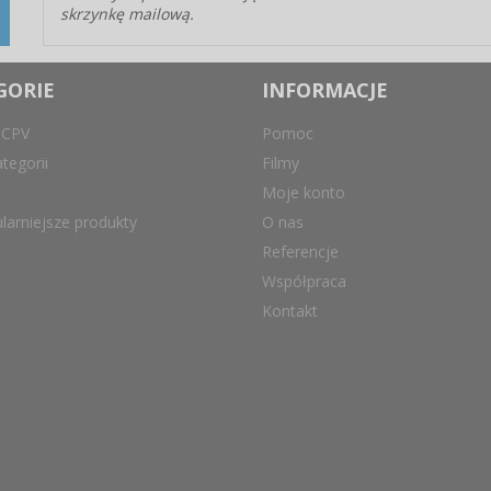
skrzynkę mailową.
GORIE
INFORMACJE
 CPV
Pomoc
tegorii
Filmy
Moje konto
larniejsze produkty
O nas
Referencje
Współpraca
Kontakt