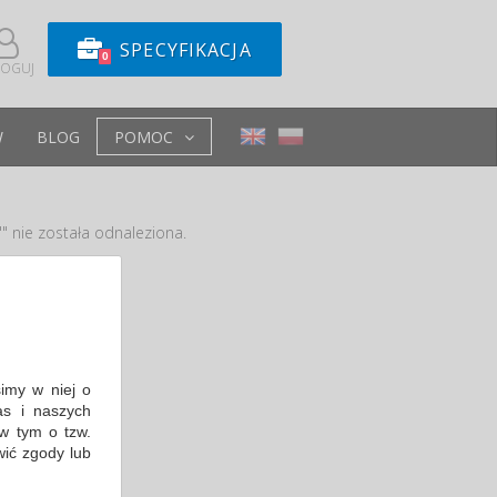
SPECYFIKACJA
0
LOGUJ
W
BLOG
POMOC
" nie została odnaleziona.
e
simy w niej o
s i naszych
w tym o tzw.
wić zgody lub