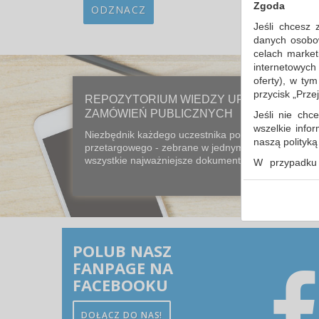
Zgoda
ODZNACZ
Jeśli chcesz 
danych osobowy
celach market
internetowych
oferty), w ty
przycisk „Prze
REPOZYTORIUM WIEDZY URZĘDU
ZAMÓWIEŃ PUBLICZNYCH
Jeśli nie chce
wszelkie info
Niezbędnik każdego uczestnika postępowania
naszą polityk
przetargowego - zebrane w jednym miejscu
wszystkie najważniejsze dokumenty prawne...
W przypadku 
udzieliliście
dowolnym mom
Polityka 
Klauzula 
POLUB NASZ
Lista Zau
FANPAGE NA
FACEBOOKU
DOŁĄCZ DO NAS!