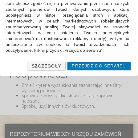
Jeśli chcesz zgodzić się na przetwarzanie przez nas i naszych
zaufanych partnerów, Twoich danych osobowych, które
MIN:
udostępniasz w historii przeglądania stron i aplikacji
MAX:
internetowych, w celach marketingowych (obejmujących
zautomatyzowaną analizę Twojej aktywności na stronach
ODZNACZ
internetowych w celu ustalenia Twoich potencjalnych
zainteresowań dla dostosowania reklamy i oferty), w tym na
umieszczanie tzw. cookies na Twoich urządzeniach i ich
odczytywanie, kliknij przycisk „Przejdź do serwisu”.
Nie odnaleziono produktów wg przyjętych kryteriów
lub podana fraza "" nie została odnaleziona.
Jeśli nie chcesz wyrazić zgody lub ograniczyć jej zakres, kliknij
„Szczegóły”, gdzie znajdziesz wszelkie informacje o tym jak to
SZCZEGÓŁY
PRZEJDŹ DO SERWISU
Podpowiedzi
zrobić . Te same informacje znajdziesz także na podstronie z
naszą polityką prywatności obowiązującą od 25 maja 2018.
Zmień kryteria wyszukiwania zaznaczając inne filtry i
W przypadku użytkowników zalogowanych, ważna jest Państwa
wyszukaj ponownie
wcześniejsza zgoda której udzieliliście podczas zakładania
Sprawdź, czy wszystkie słowa zostały poprawnie
konta. Każda Państwa zgoda jest dobrowolna i można ją w
napisane.
dowolnym momencie wycofać.
Spróbuj użyć innych słów kluczowych.
Polityka prywatności (rozwiń)
Klauzula Informacyjna (rozwiń)
Lista Zaufanych Partnerów (rozwiń)
REPOZYTORIUM WIEDZY URZĘDU ZAMÓWIEŃ