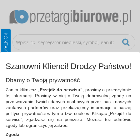
Szanowni Klienci! Drodzy Państwo!
Galanteria biurowa
Kieszonki samoprzylepne
Dbamy o Twoją prywatność
Zanim klikniesz
„Przejdź do serwisu”
, prosimy o przeczytanie
WSZYSTKIE KATEGORIE
tej informacji. Prosimy w niej o Twoją dobrowolną zgodę na
przetwarzanie Twoich danych osobowych przez nas i naszych
zaufanych partnerów oraz przekazujemy informacje o naszej
NAJCHĘTNIEJ WYBIERANE
polityce prywatności w tym o tzw. cookies. Klikając „Przejdź do
serwisu”, zgadzasz się na poniższe. Możesz też odmówić
FILTRY
WIĘCEJ
zgody lub ograniczyć jej zakres.
Zgoda
Zakres cenowy