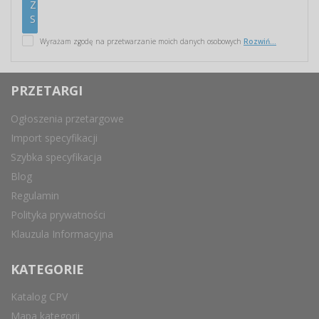
Wyrażam zgodę na przetwarzanie moich danych osobowych
Rozwiń...
PRZETARGI
Ogłoszenia przetargowe
Import specyfikacji
Szybka specyfikacja
Blog
Regulamin
Polityka prywatności
Klauzula Informacyjna
KATEGORIE
Katalog CPV
Mapa kategorii