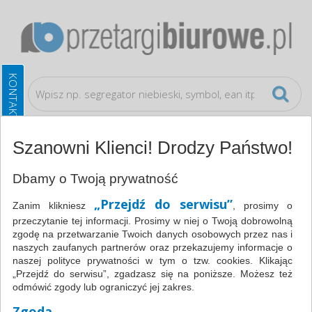
Szanowni Klienci! Drodzy Państwo!
Katalog
Papier i etykiety
Etykiety
Dbamy o Twoją prywatność
samoprzylepne
Etykiety uniwersalne , 48,5x25,4mm,
„Przejdź do serwisu”
Zanim klikniesz
, prosimy o
prostokątne, białe 100 ark., typu MULTI 3 AP4717
przeczytanie tej informacji. Prosimy w niej o Twoją dobrowolną
zgodę na przetwarzanie Twoich danych osobowych przez nas i
naszych zaufanych partnerów oraz przekazujemy informacje o
naszej polityce prywatności w tym o tzw. cookies. Klikając
„Przejdź do serwisu”, zgadzasz się na poniższe. Możesz też
odmówić zgody lub ograniczyć jej zakres.
Zgoda