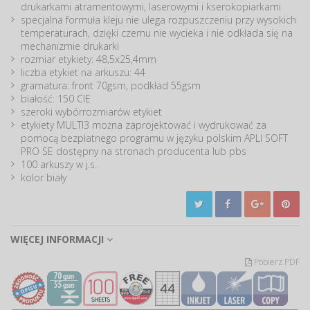
drukarkami atramentowymi, laserowymi i kserokopiarkami
specjalna formuła kleju nie ulega rozpuszczeniu przy wysokich
temperaturach, dzięki czemu nie wycieka i nie odkłada się na
mechanizmie drukarki
rozmiar etykiety: 48,5x25,4mm
liczba etykiet na arkuszu: 44
gramatura: front 70gsm, podkład 55gsm
białość: 150 CIE
szeroki wybórrozmiarów etykiet
etykiety MULTI3 można zaprojektować i wydrukować za
pomocą bezpłatnego programu w języku polskim APLI SOFT
PRO SE dostępny na stronach producenta lub pbs
100 arkuszy w j.s.
kolor biały
WIĘCEJ INFORMACJI
Pobierz PDF