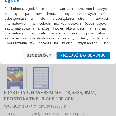
Jeśli chcesz zgodzić się na przetwarzanie przez nas i naszych
zaufanych partnerów, Twoich danych osobowych, które
udostępniasz w historii przeglądania stron i aplikacji
internetowych, w celach marketingowych (obejmujących
zautomatyzowaną analizę Twojej aktywności na stronach
internetowych w celu ustalenia Twoich potencjalnych
zainteresowań dla dostosowania reklamy i oferty), w tym na
umieszczanie tzw. cookies na Twoich urządzeniach i ich
odczytywanie, kliknij przycisk „Przejdź do serwisu”.
Jeśli nie chcesz wyrazić zgody lub ograniczyć jej zakres, kliknij
SZCZEGÓŁY
PRZEJDŹ DO SERWISU
„Szczegóły”, gdzie znajdziesz wszelkie informacje o tym jak to
zrobić . Te same informacje znajdziesz także na podstronie z
naszą polityką prywatności obowiązującą od 25 maja 2018.
W przypadku użytkowników zalogowanych, ważna jest Państwa
wcześniejsza zgoda której udzieliliście podczas zakładania
konta. Każda Państwa zgoda jest dobrowolna i można ją w
ETYKIETY UNIWERSALNE , 48,5X25,4MM,
dowolnym momencie wycofać.
PROSTOKĄTNE, BIAŁE 100 ARK.
Polityka prywatności (rozwiń)
CPV:30192800-9
TYPU MULTI 3 AP4717
Klauzula Informacyjna (rozwiń)
uniwersalne etykiety samoprzylepne, kompatybilne z
Lista Zaufanych Partnerów (rozwiń)