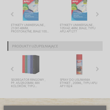
ETYKIETY UNIWERSALNE ,
ETYKIETY UNIWERSALNE ,
,
210X148MM,
105X42,4MM, BIAŁE, TYPU
PROSTOKĄTNE, BIAŁE 100...
APLI AP1277
PRODUKTY UZUPEŁNIAJĄCE
SEGREGATOR RINGOWY ,
SPRAY DO USUWANIA
PP, A5/2R/20MM, MIX
ETYKIET , 200ML, TYPU APLI
KOLORÓW, TYPU...
AP11824