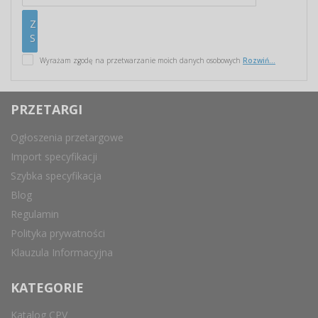
Wyrażam zgodę na przetwarzanie moich danych osobowych
Rozwiń...
PRZETARGI
Ogłoszenia przetargowe
Import specyfikacji
Szybka specyfikacja
Blog
Regulamin
Polityka prywatności
Klauzula Informacyjna
KATEGORIE
Katalog CPV