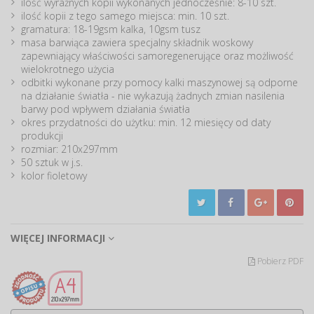
ilość wyraźnych kopii wykonanych jednocześnie: 8-10 szt.
ilość kopii z tego samego miejsca: min. 10 szt.
gramatura: 18-19gsm kalka, 10gsm tusz
masa barwiąca zawiera specjalny składnik woskowy
zapewniający właściwości samoregenerujące oraz możliwość
wielokrotnego użycia
odbitki wykonane przy pomocy kalki maszynowej są odporne
na działanie światła - nie wykazują żadnych zmian nasilenia
barwy pod wpływem działania światła
okres przydatności do użytku: min. 12 miesięcy od daty
produkcji
rozmiar: 210x297mm
50 sztuk w j.s.
kolor fioletowy
WIĘCEJ INFORMACJI
Pobierz PDF