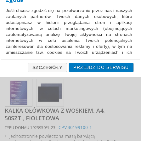
Jeśli chcesz zgodzić się na przetwarzanie przez nas i naszych
zaufanych partnerów, Twoich danych osobowych, które
udostępniasz w historii przeglądania stron i aplikacji
internetowych, w celach marketingowych (obejmujących
zautomatyzowaną analizę Twojej aktywności na stronach
internetowych w celu ustalenia Twoich potencjalnych
zainteresowań dla dostosowania reklamy i oferty), w tym na
umieszczanie tzw. cookies na Twoich urządzeniach i ich
odczytywanie, kliknij przycisk „Przejdź do serwisu”.
Jeśli nie chcesz wyrazić zgody lub ograniczyć jej zakres, kliknij
SZCZEGÓŁY
PRZEJDŹ DO SERWISU
„Szczegóły”, gdzie znajdziesz wszelkie informacje o tym jak to
zrobić . Te same informacje znajdziesz także na podstronie z
naszą polityką prywatności obowiązującą od 25 maja 2018.
W przypadku użytkowników zalogowanych, ważna jest Państwa
wcześniejsza zgoda której udzieliliście podczas zakładania
konta. Każda Państwa zgoda jest dobrowolna i można ją w
KALKA OŁÓWKOWA Z WOSKIEM, A4,
dowolnym momencie wycofać.
50SZT., FIOLETOWA
Polityka prywatności (rozwiń)
CPV:30199100-1
TYPU DONAU 1923950PL-23
Klauzula Informacyjna (rozwiń)
jednostronnie powleczona masą barwiącą
Lista Zaufanych Partnerów (rozwiń)