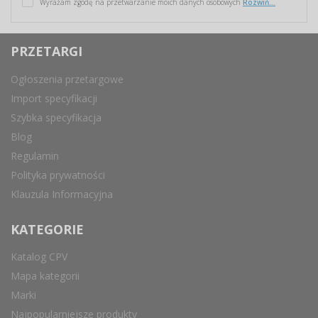
Wyrażam zgodę na przetwarzanie moich danych osobowych
Rozwiń...
PRZETARGI
Ogłoszenia przetargowe
Import specyfikacji
Szybka specyfikacja
Blog
Regulamin
Polityka prywatności
Klauzula Informacyjna
KATEGORIE
Katalog CPV
Mapa kategorii
Marki
Najpopularniejsze produkty