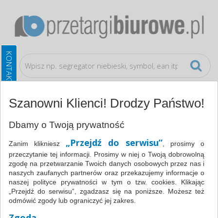
Szanowni Klienci! Drodzy Państwo!
Katalog
Papier i etykiety
Kalki
Kalka
Dbamy o Twoją prywatność
ołówkowa z woskiem, A4, 50szt., fioletowa, typu DONAU
„Przejdź do serwisu”
1923950PL-23
Zanim klikniesz
, prosimy o
przeczytanie tej informacji. Prosimy w niej o Twoją dobrowolną
zgodę na przetwarzanie Twoich danych osobowych przez nas i
naszych zaufanych partnerów oraz przekazujemy informacje o
naszej polityce prywatności w tym o tzw. cookies. Klikając
„Przejdź do serwisu”, zgadzasz się na poniższe. Możesz też
odmówić zgody lub ograniczyć jej zakres.
Zgoda